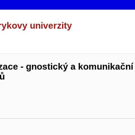
rykovy univerzity
izace - gnostický a komunikační
ů