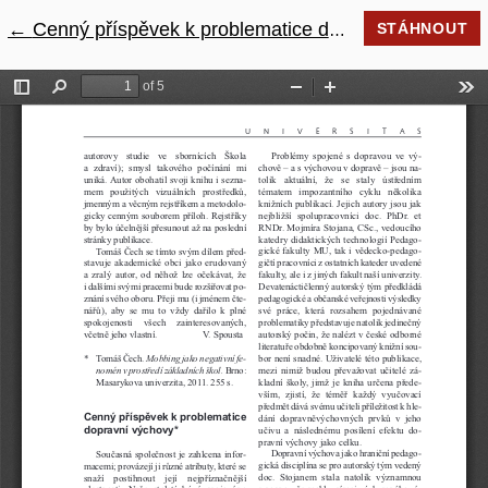
←
Návrat na podrobnosti článku
Cenný příspěvek k problematice dopravní výchovy
STÁHNOUT