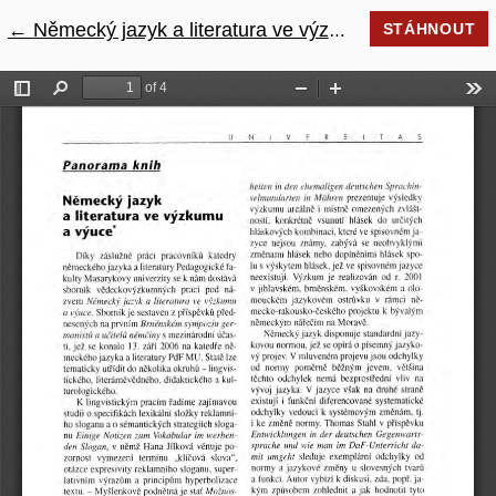
←
Návrat na podrobnosti článku
Německý jazyk a literatura ve výzkumu a výuce
STÁHNOUT