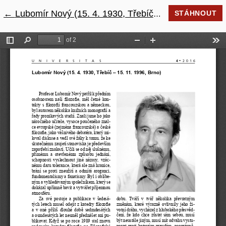
←
Návrat na podrobnosti článku
Lubomír Nový (15. 4. 1930, Třebíč – 15. 11. 1996, Brno)
STÁHNOUT