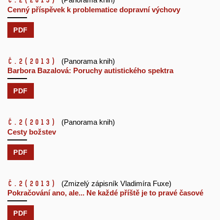
č.2
(2013)
Cenný příspěvek k problematice dopravní výchovy
PDF
č.2
(2013)
(Panorama knih)
Barbora Bazalová: Poruchy autistického spektra
PDF
č.2
(2013)
(Panorama knih)
Cesty božstev
PDF
č.2
(2013)
(Zmizelý zápisník Vladimíra Fuxe)
Pokračování ano, ale... Ne každé příště je to pravé časové
PDF