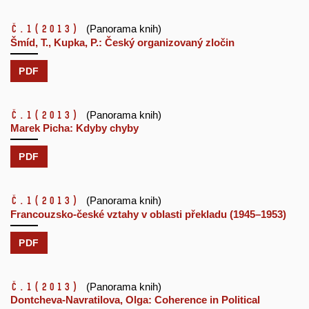
č.1
(2013)
(Panorama knih)
Šmíd, T., Kupka, P.: Český organizovaný zločin
PDF
č.1
(2013)
(Panorama knih)
Marek Picha: Kdyby chyby
PDF
č.1
(2013)
(Panorama knih)
Francouzsko-české vztahy v oblasti překladu (1945–1953)
PDF
č.1
(2013)
(Panorama knih)
Dontcheva-Navratilova, Olga: Coherence in Political