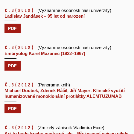
č.3
(2012)
(Významné osobnosti naší univerzity)
Ladislav Jandásek – 95 let od narození
PDF
č.3
(2012)
(Významné osobnosti naší univerzity)
Embryolog Karel Mazanec (1922–1967)
PDF
č.3
(2012)
(Panorama knih)
Michael Doubek, Zdenek Ráčil, Jiří Mayer: Klinické využití
humanizované monoklonální protilátky ALEMTUZUMAB
PDF
č.3
(2012)
(Zmizelý zápisník Vladimíra Fuxe)
Asi to bude trochu nepřesné, ale – Překvapení nejsou nikdy