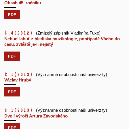
Obsah 45. ročníku
PDF
č.4
(2012)
(Zmizelý zápisník Vladimíra Fuxe)
Nebuď labuť z hlediska muzikologie, popřípadě Všeho do
času, zvláště je-li nejistý
PDF
č.1
(2013)
(Významné osobnosti naší univerzity)
Václav Hrubý
PDF
č.1
(2013)
(Významné osobnosti naší univerzity)
Dvojí výročí Artura Závodského
PDF