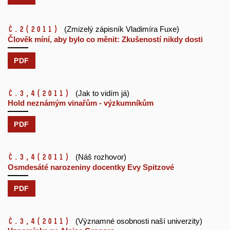
č.2
(2011)
(Zmizelý zápisník Vladimíra Fuxe)
Člověk míní, aby bylo co měnit: Zkušeností nikdy dosti
PDF
č.3,4
(2011)
(Jak to vidím já)
Hold neznámým vinařům - výzkumníkům
PDF
č.3,4
(2011)
(Náš rozhovor)
Osmdesáté narozeniny docentky Evy Spitzové
PDF
č.3,4
(2011)
(Významné osobnosti naší univerzity)