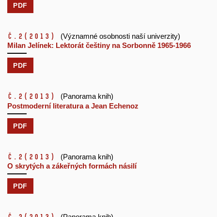
PDF
č.2
(2013)
(Významné osobnosti naší univerzity)
Milan Jelínek: Lektorát češtiny na Sorbonně 1965-1966
PDF
č.2
(2013)
(Panorama knih)
Postmoderní literatura a Jean Echenoz
PDF
č.2
(2013)
(Panorama knih)
O skrytých a zákeřných formách násilí
PDF
(Panorama knih)