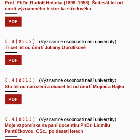
Prof. PhDr. Rudolf Holinka (1899–1953). Šedesát let od
úmrtí významného historika středověku
PDF
č.4
(2013)
(Významné osobnosti naší univerzity)
Třicet let od úmrtí Juliany Obrdlíkové
PDF
č.4
(2013)
(Významné osobnosti naší univerzity)
Sto let od narození a dvacet let od úmrtí Mojmíra Hájka
PDF
č.4
(2013)
(Významné osobnosti naší univerzity)
Moje vzpomínka na paní docentku PhDr. Lidmilu
Pantůčkovou, CSc., po deseti letech