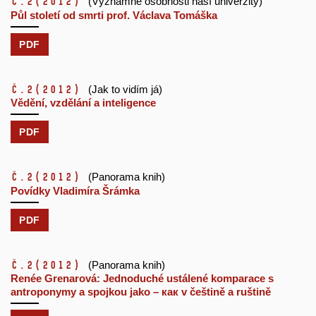
č.2
(2012)
(Významné osobnosti naší univerzity)
Půl století od smrti prof. Václava Tomáška
PDF
č.2
(2012)
(Jak to vidím já)
Vědění, vzdělání a inteligence
PDF
č.2
(2012)
(Panorama knih)
Povídky Vladimíra Šrámka
PDF
č.2
(2012)
(Panorama knih)
Renée Grenarová: Jednoduché ustálené komparace s
antroponymy a spojkou jako – как v češtině a ruštině