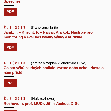
Speeches
PDF
č.1
(2013)
(Panorama knih)
Janík, T. – Knecht, P. – Najvar, P. a kol.: Nástroje pro
monitoring a evaluaci kvality výuky a kurikula
PDF
č.1
(2013)
(Zmizelý zápisník Vladimíra Fuxe)
Co sto věků bludných hodlalo, zvrtne doba neboli Nastalo
nám příště
PDF
č.2
(2013)
(Náš rozhovor)
Rozhovor s prof. MUDr. Jiřím Váchou, DrSc.