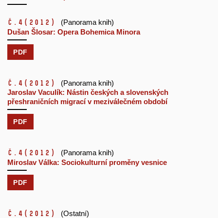
č.4
(2012)
(Panorama knih)
Dušan Šlosar: Opera Bohemica Minora
PDF
č.4
(2012)
(Panorama knih)
Jaroslav Vaculík: Nástin českých a slovenských
přeshraničních migrací v meziválečném období
PDF
č.4
(2012)
(Panorama knih)
Miroslav Válka: Sociokulturní proměny vesnice
PDF
č.4
(2012)
(Ostatní)