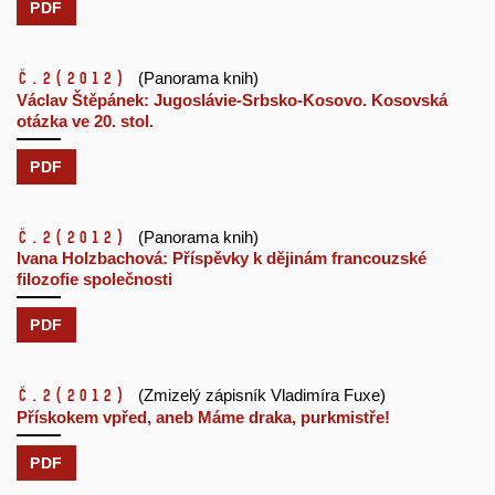
PDF
č.2
(2012)
(Panorama knih)
Václav Štěpánek: Jugoslávie-Srbsko-Kosovo. Kosovská
otázka ve 20. stol.
PDF
č.2
(2012)
(Panorama knih)
Ivana Holzbachová: Příspěvky k dějinám francouzské
filozofie společnosti
PDF
č.2
(2012)
(Zmizelý zápisník Vladimíra Fuxe)
Přískokem vpřed, aneb Máme draka, purkmistře!
PDF