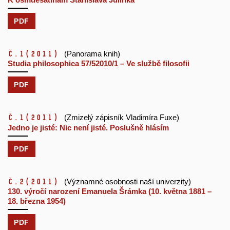
PDF
č.1
(2011)
(Panorama knih)
Studia philosophica 57/52010/1 – Ve službě filosofii
PDF
č.1
(2011)
(Zmizelý zápisník Vladimíra Fuxe)
Jedno je jisté: Nic není jisté. Poslušně hlásím
PDF
č.2
(2011)
(Významné osobnosti naší univerzity)
130. výročí narození Emanuela Šrámka (10. května 1881 –
18. března 1954)
PDF