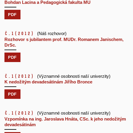
Bohdan Lacina a Pedagogická fakulta MU
PDF
č.1
(2012)
(Náš rozhovor)
Rozhovor s jubilantem prof. MUDr. Romanem Janischem,
DrSc.
PDF
č.1
(2012)
(Významné osobnosti naší univerzity)
K nedožitým devadesátinám Jiřího Bronce
PDF
č.1
(2012)
(Významné osobnosti naší univerzity)
Vzpomínka na ing. Jaroslava Hnáta, CSc. k jeho nedožitým
devadesátinám