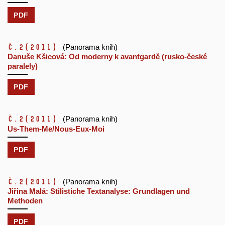
PDF
č.2
(2011)
(Panorama knih)
Danuše Kšicová: Od moderny k avantgardě (rusko-české
paralely)
PDF
č.2
(2011)
(Panorama knih)
Us-Them-Me/Nous-Eux-Moi
PDF
č.2
(2011)
(Panorama knih)
Jiřina Malá: Stilistiche Textanalyse: Grundlagen und
Methoden
PDF