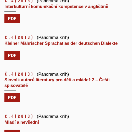
č.4
(2013)
(Panorama knih)
Interkulturní komunikační kompetence v angličtině
PDF
č.4
(2013)
(Panorama knih)
Kleiner Mährischer Sprachatlas der deutschen Dialekte
PDF
č.4
(2013)
(Panorama knih)
Slovník autorů literatury pro děti a mládež 2 – Čeští
spisovatelé
PDF
č.4
(2013)
(Panorama knih)
Mladí a nevšední