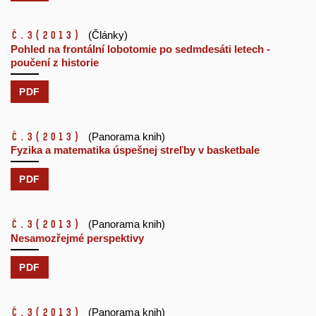
č.3
(2013)
(Články)
Pohled na frontální lobotomie po sedmdesáti letech -
poučení z historie
PDF
č.3
(2013)
(Panorama knih)
Fyzika a matematika úspešnej streľby v basketbale
PDF
č.3
(2013)
(Panorama knih)
Nesamozřejmé perspektivy
PDF
č.3
(2013)
(Panorama knih)