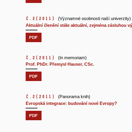
č.2
(2011)
(Významné osobnosti naší univerzity)
Aktuální členění stále aktuální, zejména zásluhou
PDF
č.2
(2011)
(In memoriam)
Prof. PhDr. Přemysl Hauser, CSc.
PDF
č.2
(2011)
(Panorama knih)
Evropská integrace: budování nové Evropy?
PDF