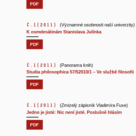
PDF
č.1
(2011)
(Významné osobnosti naší univerzity)
K osmdesátinám Stanislava Julínka
PDF
č.1
(2011)
(Panorama knih)
Studia philosophica 57/52010/1 – Ve službě filosofii
PDF
č.1
(2011)
(Zmizelý zápisník Vladimíra Fuxe)
Jedno je jisté: Nic není jisté. Poslušně hlásím
PDF