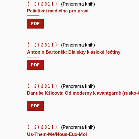
č.2
(2011)
(Panorama knih)
Paliativní medicína pro praxi
PDF
č.2
(2011)
(Panorama knih)
Antonín Bartoněk: Dialekty klasické řečtiny
PDF
č.2
(2011)
(Panorama knih)
Danuše Kšicová: Od moderny k avantgardě (rusko-č
PDF
č.2
(2011)
(Panorama knih)
Us-Them-Me/Nous-Eux-Moi