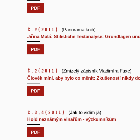
PDF
č.2
(2011)
(Panorama knih)
Jiřina Malá: Stilistiche Textanalyse: Grundlagen u
PDF
č.2
(2011)
(Zmizelý zápisník Vladimíra Fuxe)
Člověk míní, aby bylo co měnit: Zkušeností nikdy do
PDF
č.3,4
(2011)
(Jak to vidím já)
Hold neznámým vinařům - výzkumníkům
PDF