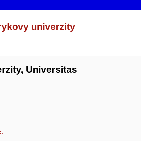
rykovy univerzity
zity, Universitas
c.