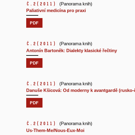
č.2
(2011)
(Panorama knih)
Paliativní medicína pro praxi
PDF
č.2
(2011)
(Panorama knih)
Antonín Bartoněk: Dialekty klasické řečtiny
PDF
č.2
(2011)
(Panorama knih)
Danuše Kšicová: Od moderny k avantgardě (rusko-č
PDF
č.2
(2011)
(Panorama knih)
Us-Them-Me/Nous-Eux-Moi