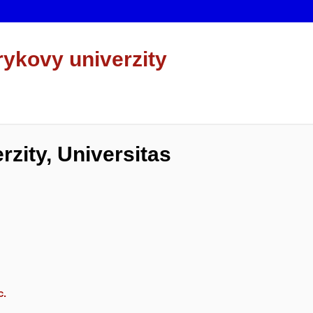
rykovy univerzity
zity, Universitas
c.