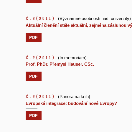
č.2
(2011)
(Významné osobnosti naší univerzity)
Aktuální členění stále aktuální, zejména zásluhou
PDF
č.2
(2011)
(In memoriam)
Prof. PhDr. Přemysl Hauser, CSc.
PDF
č.2
(2011)
(Panorama knih)
Evropská integrace: budování nové Evropy?
PDF