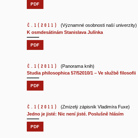
PDF
č.1
(2011)
(Významné osobnosti naší univerzity)
K osmdesátinám Stanislava Julínka
PDF
č.1
(2011)
(Panorama knih)
Studia philosophica 57/52010/1 – Ve službě filosofii
PDF
č.1
(2011)
(Zmizelý zápisník Vladimíra Fuxe)
Jedno je jisté: Nic není jisté. Poslušně hlásím
PDF