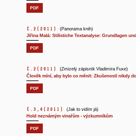
PDF
č.2
(2011)
(Panorama knih)
Jiřina Malá: Stilistiche Textanalyse: Grundlagen u
PDF
č.2
(2011)
(Zmizelý zápisník Vladimíra Fuxe)
Člověk míní, aby bylo co měnit: Zkušeností nikdy do
PDF
č.3,4
(2011)
(Jak to vidím já)
Hold neznámým vinařům - výzkumníkům
PDF