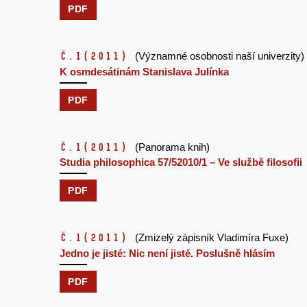
PDF
č.1
(2011)
(Významné osobnosti naší univerzity)
K osmdesátinám Stanislava Julínka
PDF
č.1
(2011)
(Panorama knih)
Studia philosophica 57/52010/1 – Ve službě filosofii
PDF
č.1
(2011)
(Zmizelý zápisník Vladimíra Fuxe)
Jedno je jisté: Nic není jisté. Poslušně hlásím
PDF