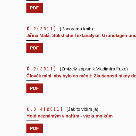
PDF
č.2
(2011)
(Panorama knih)
Jiřina Malá: Stilistiche Textanalyse: Grundlagen u
PDF
č.2
(2011)
(Zmizelý zápisník Vladimíra Fuxe)
Člověk míní, aby bylo co měnit: Zkušeností nikdy do
PDF
č.3,4
(2011)
(Jak to vidím já)
Hold neznámým vinařům - výzkumníkům
PDF