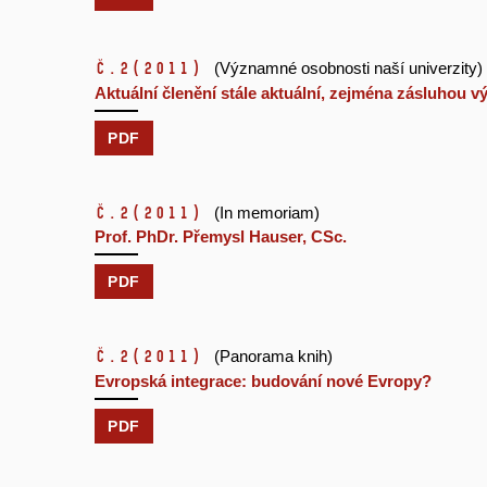
č.2
(2011)
(Významné osobnosti naší univerzity)
Aktuální členění stále aktuální, zejména zásluhou
PDF
č.2
(2011)
(In memoriam)
Prof. PhDr. Přemysl Hauser, CSc.
PDF
č.2
(2011)
(Panorama knih)
Evropská integrace: budování nové Evropy?
PDF