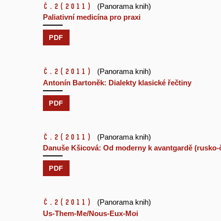
č.2
(2011)
(Panorama knih)
Paliativní medicína pro praxi
PDF
č.2
(2011)
(Panorama knih)
Antonín Bartoněk: Dialekty klasické řečtiny
PDF
č.2
(2011)
(Panorama knih)
Danuše Kšicová: Od moderny k avantgardě (rusko-č
PDF
č.2
(2011)
(Panorama knih)
Us-Them-Me/Nous-Eux-Moi