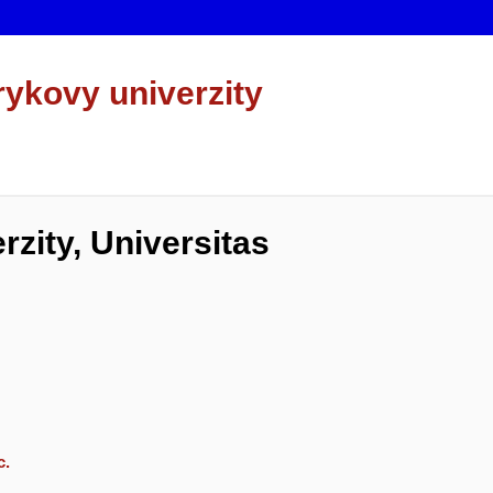
rykovy univerzity
zity, Universitas
c.