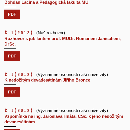
Bohdan Lacina a Pedagogická fakulta MU
PDF
č.1
(2012)
(Náš rozhovor)
Rozhovor s jubilantem prof. MUDr. Romanem Janischem,
DrSc.
PDF
č.1
(2012)
(Významné osobnosti naší univerzity)
K nedožitým devadesátinám Jiřího Bronce
PDF
č.1
(2012)
(Významné osobnosti naší univerzity)
Vzpomínka na ing. Jaroslava Hnáta, CSc. k jeho nedožitým
devadesátinám