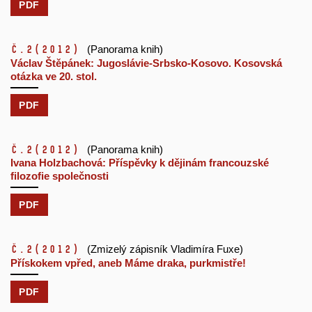
PDF
č.2
(2012)
(Panorama knih)
Václav Štěpánek: Jugoslávie-Srbsko-Kosovo. Kosovská
otázka ve 20. stol.
PDF
č.2
(2012)
(Panorama knih)
Ivana Holzbachová: Příspěvky k dějinám francouzské
filozofie společnosti
PDF
č.2
(2012)
(Zmizelý zápisník Vladimíra Fuxe)
Přískokem vpřed, aneb Máme draka, purkmistře!
PDF