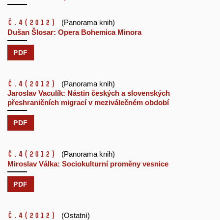
č.4
(2012)
(Panorama knih)
Dušan Šlosar: Opera Bohemica Minora
PDF
č.4
(2012)
(Panorama knih)
Jaroslav Vaculík: Nástin českých a slovenských
přeshraničních migrací v meziválečném období
PDF
č.4
(2012)
(Panorama knih)
Miroslav Válka: Sociokulturní proměny vesnice
PDF
č.4
(2012)
(Ostatní)