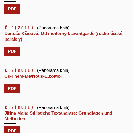
PDF
č.2
(2011)
(Panorama knih)
Danuše Kšicová: Od moderny k avantgardě (rusko-české
paralely)
PDF
č.2
(2011)
(Panorama knih)
Us-Them-Me/Nous-Eux-Moi
PDF
č.2
(2011)
(Panorama knih)
Jiřina Malá: Stilistiche Textanalyse: Grundlagen und
Methoden
PDF