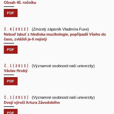
Obsah 45. ročníku
PDF
č.4
(2012)
(Zmizelý zápisník Vladimíra Fuxe)
Nebuď labuť z hlediska muzikologie, popřípadě Všeho do
času, zvláště je-li nejistý
PDF
č.1
(2013)
(Významné osobnosti naší univerzity)
Václav Hrubý
PDF
č.1
(2013)
(Významné osobnosti naší univerzity)
Dvojí výročí Artura Závodského
PDF