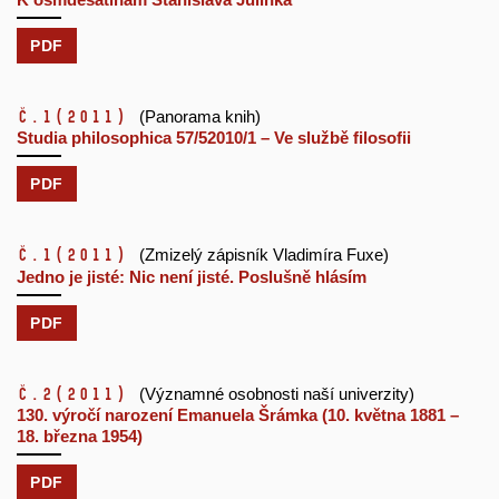
PDF
č.1
(2011)
(Panorama knih)
Studia philosophica 57/52010/1 – Ve službě filosofii
PDF
č.1
(2011)
(Zmizelý zápisník Vladimíra Fuxe)
Jedno je jisté: Nic není jisté. Poslušně hlásím
PDF
č.2
(2011)
(Významné osobnosti naší univerzity)
130. výročí narození Emanuela Šrámka (10. května 1881 –
18. března 1954)
PDF