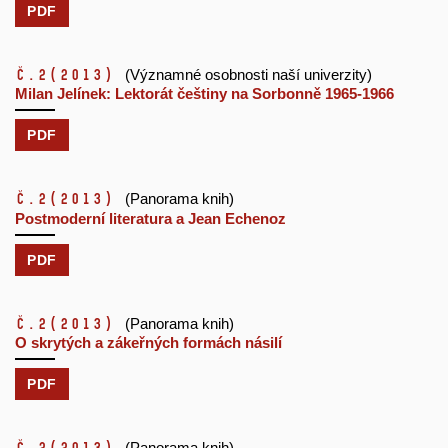
PDF
č.2
(2013)
(Významné osobnosti naší univerzity)
Milan Jelínek: Lektorát češtiny na Sorbonně 1965-1966
PDF
č.2
(2013)
(Panorama knih)
Postmoderní literatura a Jean Echenoz
PDF
č.2
(2013)
(Panorama knih)
O skrytých a zákeřných formách násilí
PDF
(Panorama knih)