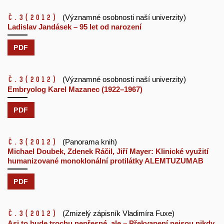
č.3
(2012)
(Významné osobnosti naší univerzity)
Ladislav Jandásek – 95 let od narození
PDF
č.3
(2012)
(Významné osobnosti naší univerzity)
Embryolog Karel Mazanec (1922–1967)
PDF
č.3
(2012)
(Panorama knih)
Michael Doubek, Zdenek Ráčil, Jiří Mayer: Klinické využití
humanizované monoklonální protilátky ALEMTUZUMAB
PDF
č.3
(2012)
(Zmizelý zápisník Vladimíra Fuxe)
Asi to bude trochu nepřesné, ale – Překvapení nejsou nikdy