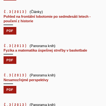
č.3
(2013)
(Články)
Pohled na frontální lobotomie po sedmdesáti letech -
poučení z historie
PDF
č.3
(2013)
(Panorama knih)
Fyzika a matematika úspešnej streľby v basketbale
PDF
č.3
(2013)
(Panorama knih)
Nesamozřejmé perspektivy
PDF
č.3
(2013)
(Panorama knih)