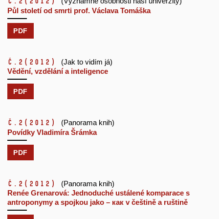
č.2
(2012)
(Významné osobnosti naší univerzity)
Půl století od smrti prof. Václava Tomáška
PDF
č.2
(2012)
(Jak to vidím já)
Vědění, vzdělání a inteligence
PDF
č.2
(2012)
(Panorama knih)
Povídky Vladimíra Šrámka
PDF
č.2
(2012)
(Panorama knih)
Renée Grenarová: Jednoduché ustálené komparace s
antroponymy a spojkou jako – как v češtině a ruštině