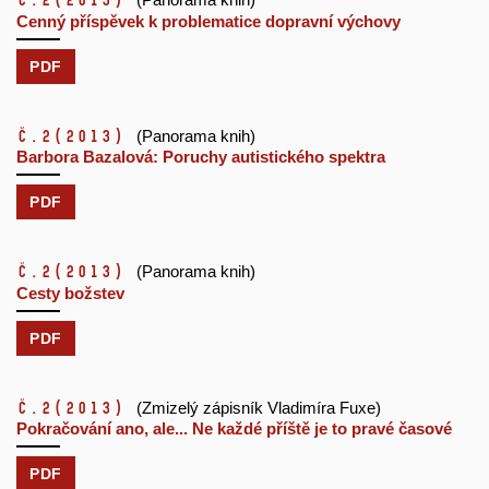
č.2
(2013)
Cenný příspěvek k problematice dopravní výchovy
PDF
č.2
(2013)
(Panorama knih)
Barbora Bazalová: Poruchy autistického spektra
PDF
č.2
(2013)
(Panorama knih)
Cesty božstev
PDF
č.2
(2013)
(Zmizelý zápisník Vladimíra Fuxe)
Pokračování ano, ale... Ne každé příště je to pravé časové
PDF