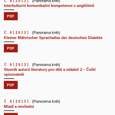
č.4
(2013)
(Panorama knih)
Interkulturní komunikační kompetence v angličtině
PDF
č.4
(2013)
(Panorama knih)
Kleiner Mährischer Sprachatlas der deutschen Dialekte
PDF
č.4
(2013)
(Panorama knih)
Slovník autorů literatury pro děti a mládež 2 – Čeští
spisovatelé
PDF
č.4
(2013)
(Panorama knih)
Mladí a nevšední