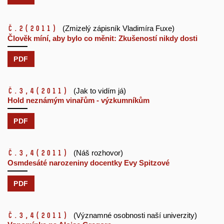
č.2
(2011)
(Zmizelý zápisník Vladimíra Fuxe)
Člověk míní, aby bylo co měnit: Zkušeností nikdy dosti
PDF
č.3,4
(2011)
(Jak to vidím já)
Hold neznámým vinařům - výzkumníkům
PDF
č.3,4
(2011)
(Náš rozhovor)
Osmdesáté narozeniny docentky Evy Spitzové
PDF
č.3,4
(2011)
(Významné osobnosti naší univerzity)