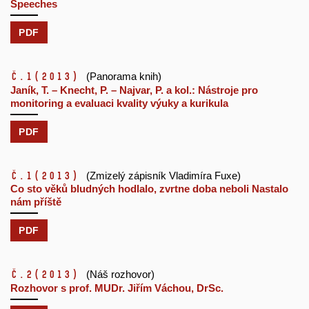
Speeches
PDF
č.1
(2013)
(Panorama knih)
Janík, T. – Knecht, P. – Najvar, P. a kol.: Nástroje pro
monitoring a evaluaci kvality výuky a kurikula
PDF
č.1
(2013)
(Zmizelý zápisník Vladimíra Fuxe)
Co sto věků bludných hodlalo, zvrtne doba neboli Nastalo
nám příště
PDF
č.2
(2013)
(Náš rozhovor)
Rozhovor s prof. MUDr. Jiřím Váchou, DrSc.