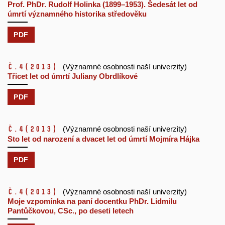
Prof. PhDr. Rudolf Holinka (1899–1953). Šedesát let od
úmrtí významného historika středověku
PDF
č.4
(2013)
(Významné osobnosti naší univerzity)
Třicet let od úmrtí Juliany Obrdlíkové
PDF
č.4
(2013)
(Významné osobnosti naší univerzity)
Sto let od narození a dvacet let od úmrtí Mojmíra Hájka
PDF
č.4
(2013)
(Významné osobnosti naší univerzity)
Moje vzpomínka na paní docentku PhDr. Lidmilu
Pantůčkovou, CSc., po deseti letech