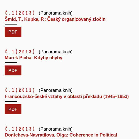
č.1
(2013)
(Panorama knih)
Šmíd, T., Kupka, P.: Český organizovaný zločin
PDF
č.1
(2013)
(Panorama knih)
Marek Picha: Kdyby chyby
PDF
č.1
(2013)
(Panorama knih)
Francouzsko-české vztahy v oblasti překladu (1945–1953)
PDF
č.1
(2013)
(Panorama knih)
Dontcheva-Navratilova, Olga: Coherence in Political