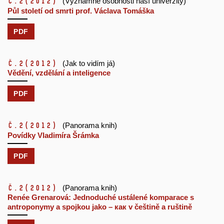
č.2
(2012)
(Významné osobnosti naší univerzity)
Půl století od smrti prof. Václava Tomáška
PDF
č.2
(2012)
(Jak to vidím já)
Vědění, vzdělání a inteligence
PDF
č.2
(2012)
(Panorama knih)
Povídky Vladimíra Šrámka
PDF
č.2
(2012)
(Panorama knih)
Renée Grenarová: Jednoduché ustálené komparace s
antroponymy a spojkou jako – как v češtině a ruštině