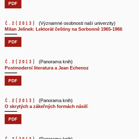
PDF
č.2
(2013)
(Významné osobnosti naší univerzity)
Milan Jelínek: Lektorát češtiny na Sorbonně 1965-1966
PDF
č.2
(2013)
(Panorama knih)
Postmoderní literatura a Jean Echenoz
PDF
č.2
(2013)
(Panorama knih)
O skrytých a zákeřných formách násilí
PDF
(Panorama knih)