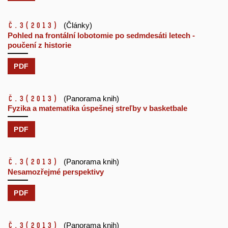
č.3
(2013)
(Články)
Pohled na frontální lobotomie po sedmdesáti letech -
poučení z historie
PDF
č.3
(2013)
(Panorama knih)
Fyzika a matematika úspešnej streľby v basketbale
PDF
č.3
(2013)
(Panorama knih)
Nesamozřejmé perspektivy
PDF
č.3
(2013)
(Panorama knih)