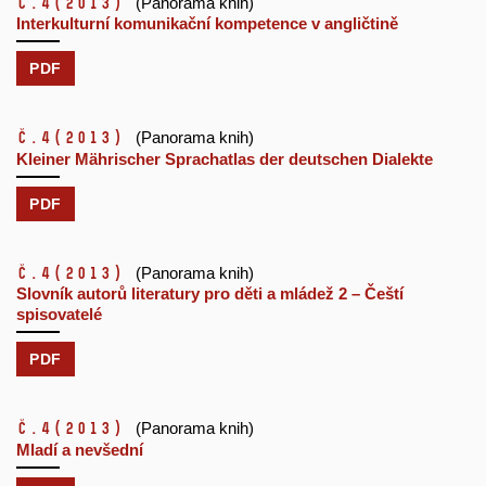
č.4
(2013)
(Panorama knih)
Interkulturní komunikační kompetence v angličtině
PDF
č.4
(2013)
(Panorama knih)
Kleiner Mährischer Sprachatlas der deutschen Dialekte
PDF
č.4
(2013)
(Panorama knih)
Slovník autorů literatury pro děti a mládež 2 – Čeští
spisovatelé
PDF
č.4
(2013)
(Panorama knih)
Mladí a nevšední