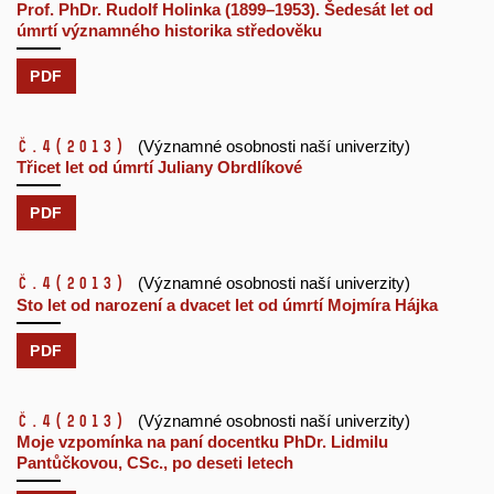
Prof. PhDr. Rudolf Holinka (1899–1953). Šedesát let od
úmrtí významného historika středověku
PDF
č.4
(2013)
(Významné osobnosti naší univerzity)
Třicet let od úmrtí Juliany Obrdlíkové
PDF
č.4
(2013)
(Významné osobnosti naší univerzity)
Sto let od narození a dvacet let od úmrtí Mojmíra Hájka
PDF
č.4
(2013)
(Významné osobnosti naší univerzity)
Moje vzpomínka na paní docentku PhDr. Lidmilu
Pantůčkovou, CSc., po deseti letech