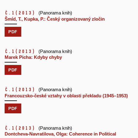
č.1
(2013)
(Panorama knih)
Šmíd, T., Kupka, P.: Český organizovaný zločin
PDF
č.1
(2013)
(Panorama knih)
Marek Picha: Kdyby chyby
PDF
č.1
(2013)
(Panorama knih)
Francouzsko-české vztahy v oblasti překladu (1945–1953)
PDF
č.1
(2013)
(Panorama knih)
Dontcheva-Navratilova, Olga: Coherence in Political