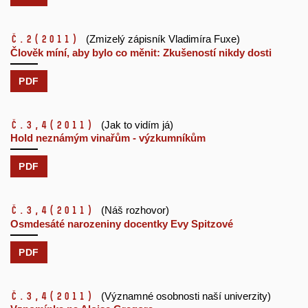
č.2
(2011)
(Zmizelý zápisník Vladimíra Fuxe)
Člověk míní, aby bylo co měnit: Zkušeností nikdy dosti
PDF
č.3,4
(2011)
(Jak to vidím já)
Hold neznámým vinařům - výzkumníkům
PDF
č.3,4
(2011)
(Náš rozhovor)
Osmdesáté narozeniny docentky Evy Spitzové
PDF
č.3,4
(2011)
(Významné osobnosti naší univerzity)