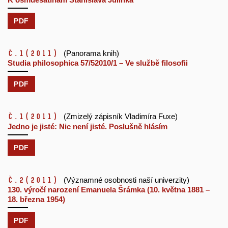
PDF
č.1
(2011)
(Panorama knih)
Studia philosophica 57/52010/1 – Ve službě filosofii
PDF
č.1
(2011)
(Zmizelý zápisník Vladimíra Fuxe)
Jedno je jisté: Nic není jisté. Poslušně hlásím
PDF
č.2
(2011)
(Významné osobnosti naší univerzity)
130. výročí narození Emanuela Šrámka (10. května 1881 –
18. března 1954)
PDF