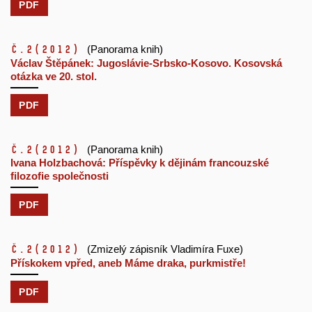
PDF
č.2
(2012)
(Panorama knih)
Václav Štěpánek: Jugoslávie-Srbsko-Kosovo. Kosovská
otázka ve 20. stol.
PDF
č.2
(2012)
(Panorama knih)
Ivana Holzbachová: Příspěvky k dějinám francouzské
filozofie společnosti
PDF
č.2
(2012)
(Zmizelý zápisník Vladimíra Fuxe)
Přískokem vpřed, aneb Máme draka, purkmistře!
PDF