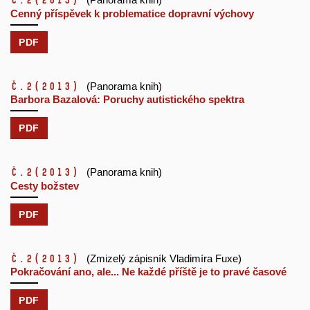
č.2
(2013)
Cenný příspěvek k problematice dopravní výchovy
PDF
č.2
(2013)
(Panorama knih)
Barbora Bazalová: Poruchy autistického spektra
PDF
č.2
(2013)
(Panorama knih)
Cesty božstev
PDF
č.2
(2013)
(Zmizelý zápisník Vladimíra Fuxe)
Pokračování ano, ale... Ne každé příště je to pravé časové
PDF