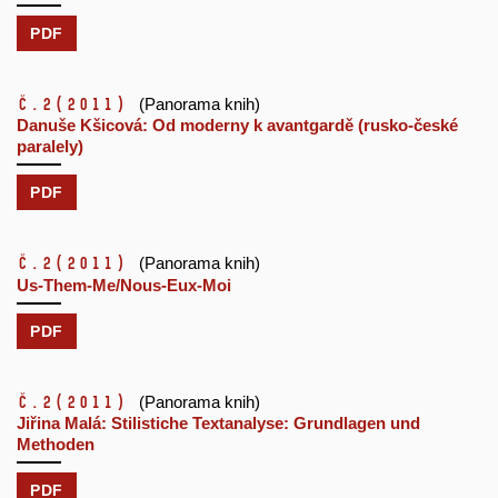
PDF
č.2
(2011)
(Panorama knih)
Danuše Kšicová: Od moderny k avantgardě (rusko-české
paralely)
PDF
č.2
(2011)
(Panorama knih)
Us-Them-Me/Nous-Eux-Moi
PDF
č.2
(2011)
(Panorama knih)
Jiřina Malá: Stilistiche Textanalyse: Grundlagen und
Methoden
PDF