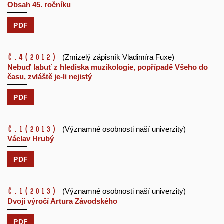
Obsah 45. ročníku
PDF
č.4
(2012)
(Zmizelý zápisník Vladimíra Fuxe)
Nebuď labuť z hlediska muzikologie, popřípadě Všeho do
času, zvláště je-li nejistý
PDF
č.1
(2013)
(Významné osobnosti naší univerzity)
Václav Hrubý
PDF
č.1
(2013)
(Významné osobnosti naší univerzity)
Dvojí výročí Artura Závodského
PDF