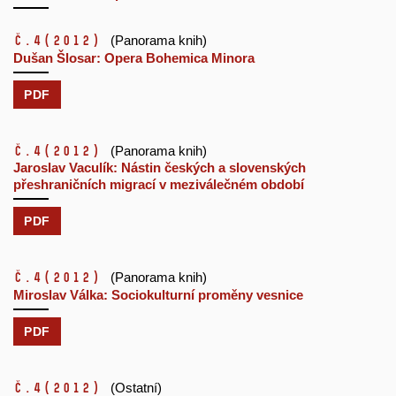
č.4
(2012)
(Panorama knih)
Dušan Šlosar: Opera Bohemica Minora
PDF
č.4
(2012)
(Panorama knih)
Jaroslav Vaculík: Nástin českých a slovenských
přeshraničních migrací v meziválečném období
PDF
č.4
(2012)
(Panorama knih)
Miroslav Válka: Sociokulturní proměny vesnice
PDF
č.4
(2012)
(Ostatní)