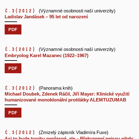
č.3
(2012)
(Významné osobnosti naší univerzity)
Ladislav Jandásek – 95 let od narození
PDF
č.3
(2012)
(Významné osobnosti naší univerzity)
Embryolog Karel Mazanec (1922–1967)
PDF
č.3
(2012)
(Panorama knih)
Michael Doubek, Zdenek Ráčil, Jiří Mayer: Klinické využití
humanizované monoklonální protilátky ALEMTUZUMAB
PDF
č.3
(2012)
(Zmizelý zápisník Vladimíra Fuxe)
Asi to bude trochu nepřesné, ale – Překvapení nejsou nikdy