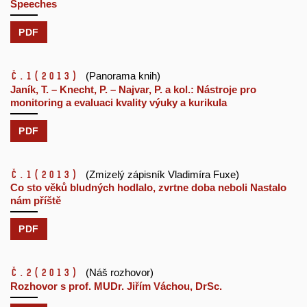
Speeches
PDF
č.1
(2013)
(Panorama knih)
Janík, T. – Knecht, P. – Najvar, P. a kol.: Nástroje pro
monitoring a evaluaci kvality výuky a kurikula
PDF
č.1
(2013)
(Zmizelý zápisník Vladimíra Fuxe)
Co sto věků bludných hodlalo, zvrtne doba neboli Nastalo
nám příště
PDF
č.2
(2013)
(Náš rozhovor)
Rozhovor s prof. MUDr. Jiřím Váchou, DrSc.