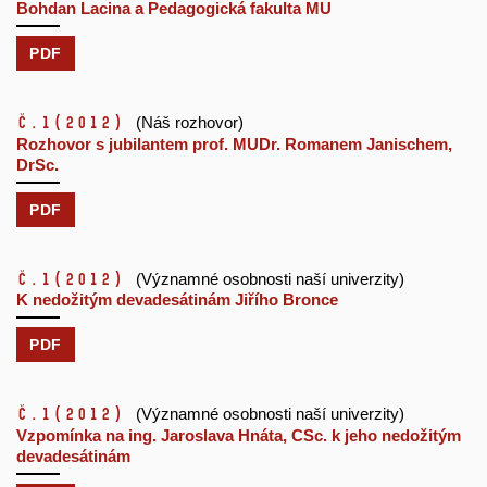
Bohdan Lacina a Pedagogická fakulta MU
PDF
č.1
(2012)
(Náš rozhovor)
Rozhovor s jubilantem prof. MUDr. Romanem Janischem,
DrSc.
PDF
č.1
(2012)
(Významné osobnosti naší univerzity)
K nedožitým devadesátinám Jiřího Bronce
PDF
č.1
(2012)
(Významné osobnosti naší univerzity)
Vzpomínka na ing. Jaroslava Hnáta, CSc. k jeho nedožitým
devadesátinám