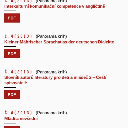
č.4
(2013)
(Panorama knih)
Interkulturní komunikační kompetence v angličtině
PDF
č.4
(2013)
(Panorama knih)
Kleiner Mährischer Sprachatlas der deutschen Dialekte
PDF
č.4
(2013)
(Panorama knih)
Slovník autorů literatury pro děti a mládež 2 – Čeští
spisovatelé
PDF
č.4
(2013)
(Panorama knih)
Mladí a nevšední