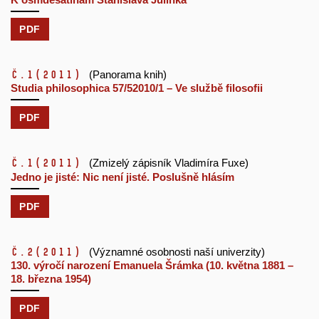
PDF
č.1
(2011)
(Panorama knih)
Studia philosophica 57/52010/1 – Ve službě filosofii
PDF
č.1
(2011)
(Zmizelý zápisník Vladimíra Fuxe)
Jedno je jisté: Nic není jisté. Poslušně hlásím
PDF
č.2
(2011)
(Významné osobnosti naší univerzity)
130. výročí narození Emanuela Šrámka (10. května 1881 –
18. března 1954)
PDF