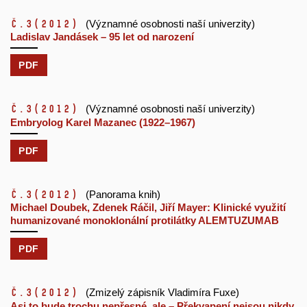
č.3
(2012)
(Významné osobnosti naší univerzity)
Ladislav Jandásek – 95 let od narození
PDF
č.3
(2012)
(Významné osobnosti naší univerzity)
Embryolog Karel Mazanec (1922–1967)
PDF
č.3
(2012)
(Panorama knih)
Michael Doubek, Zdenek Ráčil, Jiří Mayer: Klinické využití
humanizované monoklonální protilátky ALEMTUZUMAB
PDF
č.3
(2012)
(Zmizelý zápisník Vladimíra Fuxe)
Asi to bude trochu nepřesné, ale – Překvapení nejsou nikdy