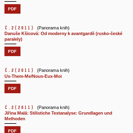
PDF
č.2
(2011)
(Panorama knih)
Danuše Kšicová: Od moderny k avantgardě (rusko-české
paralely)
PDF
č.2
(2011)
(Panorama knih)
Us-Them-Me/Nous-Eux-Moi
PDF
č.2
(2011)
(Panorama knih)
Jiřina Malá: Stilistiche Textanalyse: Grundlagen und
Methoden
PDF