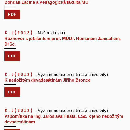
Bohdan Lacina a Pedagogická fakulta MU
PDF
č.1
(2012)
(Náš rozhovor)
Rozhovor s jubilantem prof. MUDr. Romanem Janischem,
DrSc.
PDF
č.1
(2012)
(Významné osobnosti naší univerzity)
K nedožitým devadesátinám Jiřího Bronce
PDF
č.1
(2012)
(Významné osobnosti naší univerzity)
Vzpomínka na ing. Jaroslava Hnáta, CSc. k jeho nedožitým
devadesátinám