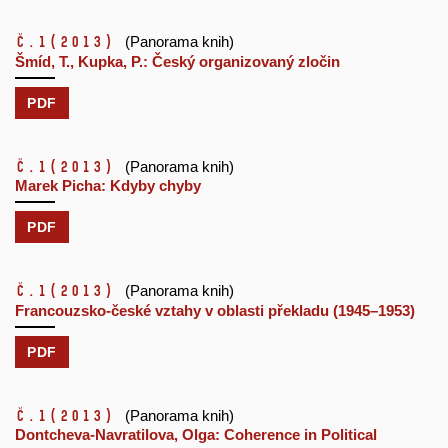
č.1
(2013)
(Panorama knih)
Šmíd, T., Kupka, P.: Český organizovaný zločin
PDF
č.1
(2013)
(Panorama knih)
Marek Picha: Kdyby chyby
PDF
č.1
(2013)
(Panorama knih)
Francouzsko-české vztahy v oblasti překladu (1945–1953)
PDF
č.1
(2013)
(Panorama knih)
Dontcheva-Navratilova, Olga: Coherence in Political