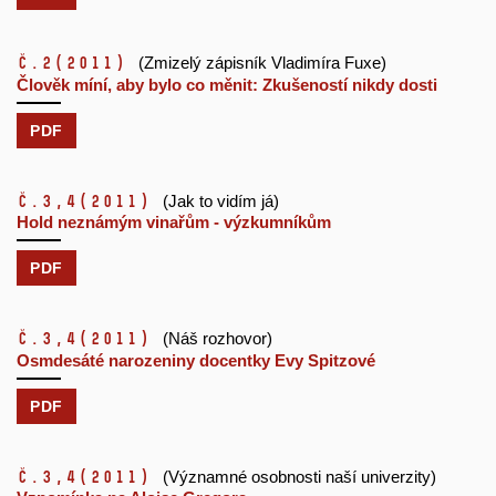
č.2
(2011)
(Zmizelý zápisník Vladimíra Fuxe)
Člověk míní, aby bylo co měnit: Zkušeností nikdy dosti
PDF
č.3,4
(2011)
(Jak to vidím já)
Hold neznámým vinařům - výzkumníkům
PDF
č.3,4
(2011)
(Náš rozhovor)
Osmdesáté narozeniny docentky Evy Spitzové
PDF
č.3,4
(2011)
(Významné osobnosti naší univerzity)