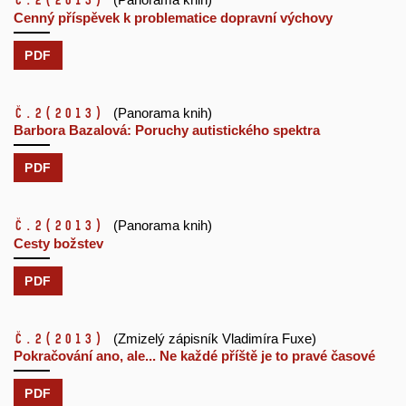
č.2
(2013)
Cenný příspěvek k problematice dopravní výchovy
PDF
č.2
(2013)
(Panorama knih)
Barbora Bazalová: Poruchy autistického spektra
PDF
č.2
(2013)
(Panorama knih)
Cesty božstev
PDF
č.2
(2013)
(Zmizelý zápisník Vladimíra Fuxe)
Pokračování ano, ale... Ne každé příště je to pravé časové
PDF