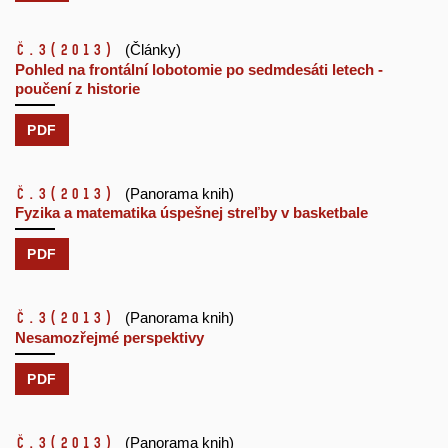
č.3
(2013)
(Články)
Pohled na frontální lobotomie po sedmdesáti letech -
poučení z historie
PDF
č.3
(2013)
(Panorama knih)
Fyzika a matematika úspešnej streľby v basketbale
PDF
č.3
(2013)
(Panorama knih)
Nesamozřejmé perspektivy
PDF
č.3
(2013)
(Panorama knih)