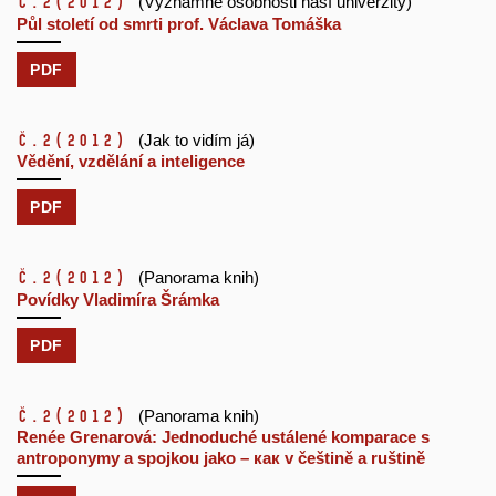
č.2
(2012)
(Významné osobnosti naší univerzity)
Půl století od smrti prof. Václava Tomáška
PDF
č.2
(2012)
(Jak to vidím já)
Vědění, vzdělání a inteligence
PDF
č.2
(2012)
(Panorama knih)
Povídky Vladimíra Šrámka
PDF
č.2
(2012)
(Panorama knih)
Renée Grenarová: Jednoduché ustálené komparace s
antroponymy a spojkou jako – как v češtině a ruštině