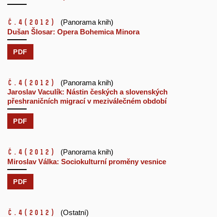
č.4
(2012)
(Panorama knih)
Dušan Šlosar: Opera Bohemica Minora
PDF
č.4
(2012)
(Panorama knih)
Jaroslav Vaculík: Nástin českých a slovenských
přeshraničních migrací v meziválečném období
PDF
č.4
(2012)
(Panorama knih)
Miroslav Válka: Sociokulturní proměny vesnice
PDF
č.4
(2012)
(Ostatní)