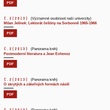
PDF
č.2
(2013)
(Významné osobnosti naší univerzity)
Milan Jelínek: Lektorát češtiny na Sorbonně 1965-1966
PDF
č.2
(2013)
(Panorama knih)
Postmoderní literatura a Jean Echenoz
PDF
č.2
(2013)
(Panorama knih)
O skrytých a zákeřných formách násilí
PDF
(Panorama knih)