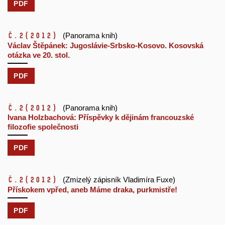
PDF
č.2
(2012)
(Panorama knih)
Václav Štěpánek: Jugoslávie-Srbsko-Kosovo. Kosovská
otázka ve 20. stol.
PDF
č.2
(2012)
(Panorama knih)
Ivana Holzbachová: Příspěvky k dějinám francouzské
filozofie společnosti
PDF
č.2
(2012)
(Zmizelý zápisník Vladimíra Fuxe)
Přískokem vpřed, aneb Máme draka, purkmistře!
PDF