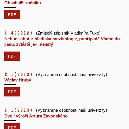
Obsah 45. ročníku
PDF
č.4
(2012)
(Zmizelý zápisník Vladimíra Fuxe)
Nebuď labuť z hlediska muzikologie, popřípadě Všeho do
času, zvláště je-li nejistý
PDF
č.1
(2013)
(Významné osobnosti naší univerzity)
Václav Hrubý
PDF
č.1
(2013)
(Významné osobnosti naší univerzity)
Dvojí výročí Artura Závodského
PDF