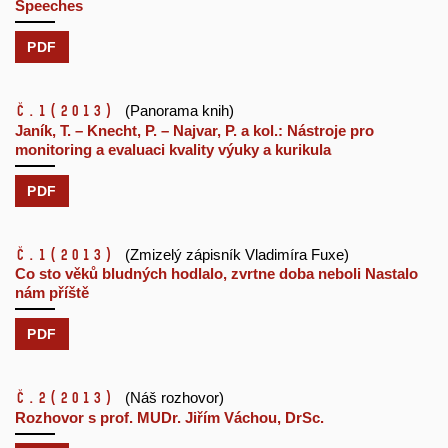
Speeches
PDF
č.1
(2013)
(Panorama knih)
Janík, T. – Knecht, P. – Najvar, P. a kol.: Nástroje pro
monitoring a evaluaci kvality výuky a kurikula
PDF
č.1
(2013)
(Zmizelý zápisník Vladimíra Fuxe)
Co sto věků bludných hodlalo, zvrtne doba neboli Nastalo
nám příště
PDF
č.2
(2013)
(Náš rozhovor)
Rozhovor s prof. MUDr. Jiřím Váchou, DrSc.