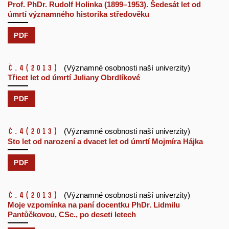
Prof. PhDr. Rudolf Holinka (1899–1953). Šedesát let od
úmrtí významného historika středověku
PDF
č.4
(2013)
(Významné osobnosti naší univerzity)
Třicet let od úmrtí Juliany Obrdlíkové
PDF
č.4
(2013)
(Významné osobnosti naší univerzity)
Sto let od narození a dvacet let od úmrtí Mojmíra Hájka
PDF
č.4
(2013)
(Významné osobnosti naší univerzity)
Moje vzpomínka na paní docentku PhDr. Lidmilu
Pantůčkovou, CSc., po deseti letech