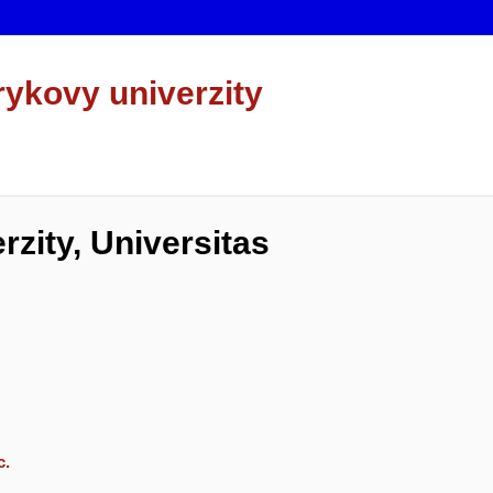
rykovy univerzity
zity, Universitas
c.