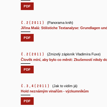
PDF
č.2
(2011)
(Panorama knih)
Jiřina Malá: Stilistiche Textanalyse: Grundlagen u
PDF
č.2
(2011)
(Zmizelý zápisník Vladimíra Fuxe)
Člověk míní, aby bylo co měnit: Zkušeností nikdy do
PDF
č.3,4
(2011)
(Jak to vidím já)
Hold neznámým vinařům - výzkumníkům
PDF