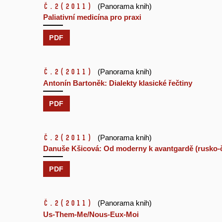
č.2
(2011)
(Panorama knih)
Paliativní medicína pro praxi
PDF
č.2
(2011)
(Panorama knih)
Antonín Bartoněk: Dialekty klasické řečtiny
PDF
č.2
(2011)
(Panorama knih)
Danuše Kšicová: Od moderny k avantgardě (rusko-č
PDF
č.2
(2011)
(Panorama knih)
Us-Them-Me/Nous-Eux-Moi