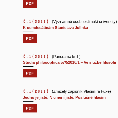
PDF
č.1
(2011)
(Významné osobnosti naší univerzity)
K osmdesátinám Stanislava Julínka
PDF
č.1
(2011)
(Panorama knih)
Studia philosophica 57/52010/1 – Ve službě filosofii
PDF
č.1
(2011)
(Zmizelý zápisník Vladimíra Fuxe)
Jedno je jisté: Nic není jisté. Poslušně hlásím
PDF