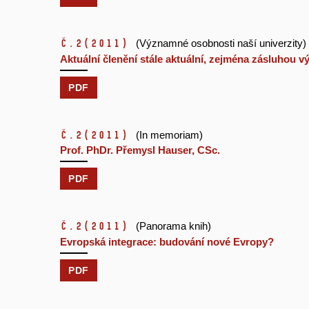
č.2
(2011)
(Významné osobnosti naší univerzity)
Aktuální členění stále aktuální, zejména zásluhou
PDF
č.2
(2011)
(In memoriam)
Prof. PhDr. Přemysl Hauser, CSc.
PDF
č.2
(2011)
(Panorama knih)
Evropská integrace: budování nové Evropy?
PDF