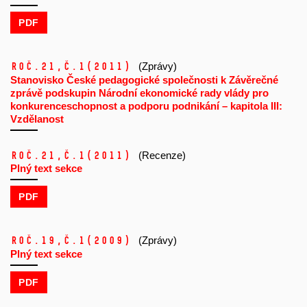
PDF
Roč.21,
č.1
(2011)
(Zprávy)
Stanovisko České pedagogické společnosti k Závěrečné
zprávě podskupin Národní ekonomické rady vlády pro
konkurenceschopnost a podporu podnikání – kapitola III:
Vzdělanost
Roč.21,
č.1
(2011)
(Recenze)
Plný text sekce
PDF
Roč.19,
č.1
(2009)
(Zprávy)
Plný text sekce
PDF