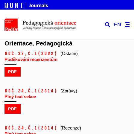
EN
Orientace, Pedagogická
Roč.32,
č.1
(2022)
(Ostatní)
Poděkování recenzentům
PDF
Roč.24,
č.1
(2014)
(Zprávy)
Plný text sekce
PDF
Roč.24,
č.1
(2014)
(Recenze)
Plný text sekce