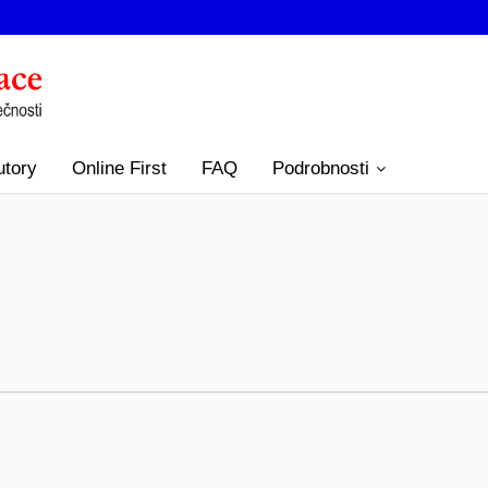
utory
Online First
FAQ
Podrobnosti