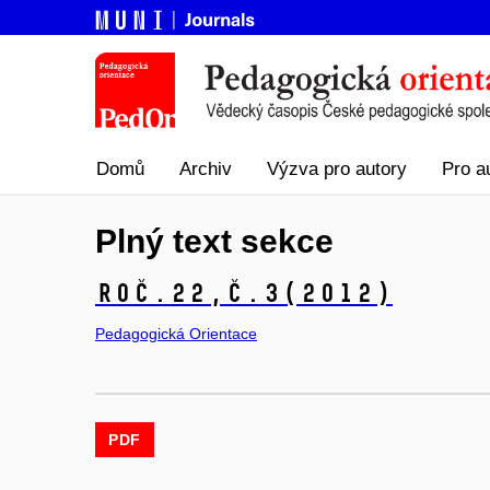
Domů
Archiv
Výzva pro autory
Pro a
Plný text sekce
Roč.22,
č.3
(2012)
Pedagogická Orientace
PDF