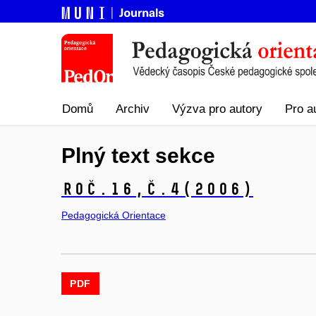
Domů
Archiv
Výzva pro autory
Pro a
Plný text sekce
Roč.16,
č.4
(2006)
Pedagogická Orientace
PDF