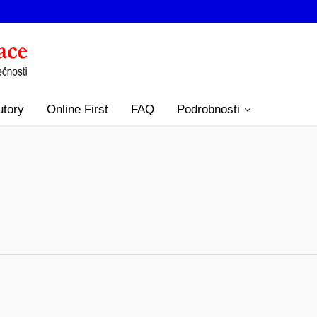
utory
Online First
FAQ
Podrobnosti