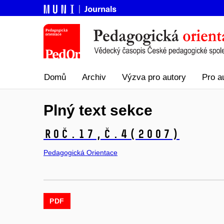
Domů
Archiv
Výzva pro autory
Pro a
Plný text sekce
Roč.17,
č.4
(2007)
Pedagogická Orientace
PDF