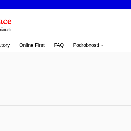
utory
Online First
FAQ
Podrobnosti