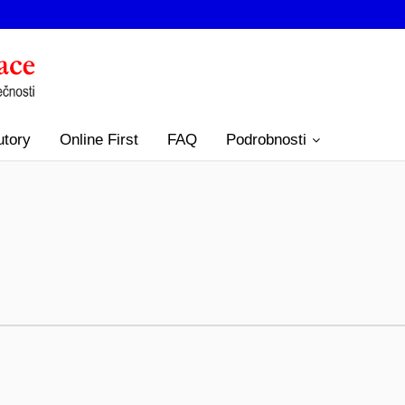
utory
Online First
FAQ
Podrobnosti