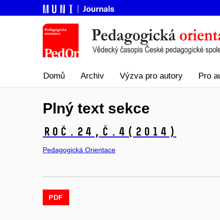
Domů
Archiv
Výzva pro autory
Pro a
Plný text sekce
Roč.24,
č.4
(2014)
Pedagogická Orientace
PDF