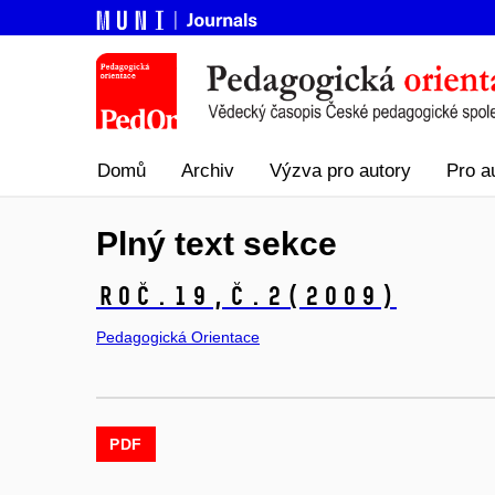
Domů
Archiv
Výzva pro autory
Pro a
Plný text sekce
Roč.19,
č.2
(2009)
Pedagogická Orientace
PDF