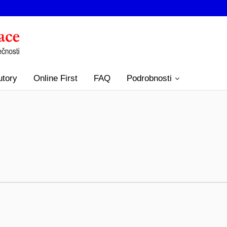
utory
Online First
FAQ
Podrobnosti