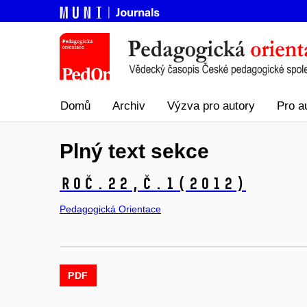
Domů
Archiv
Výzva pro autory
Pro a
Plný text sekce
Roč.22,
č.1
(2012)
Pedagogická Orientace
PDF