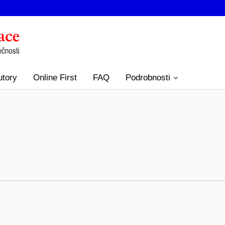
utory
Online First
FAQ
Podrobnosti