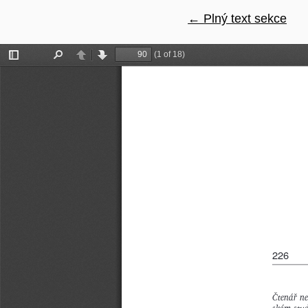
←
Návrat na podrobno
Plný text sekce