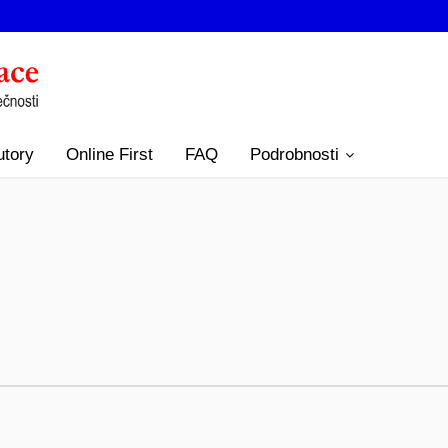
utory
Online First
FAQ
Podrobnosti