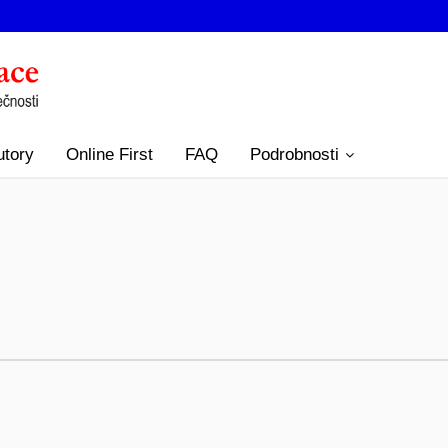
utory
Online First
FAQ
Podrobnosti