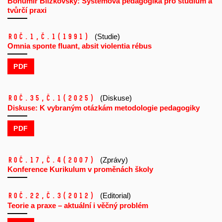
Bohumír Blížkovský: Systémová pedagogika pro studium a
tvůrčí praxi
Roč.1,
č.1
(1991)
(Studie)
Omnia sponte fluant, absit violentia rébus
PDF
Roč.35,
č.1
(2025)
(Diskuse)
Diskuse: K vybraným otázkám metodologie pedagogiky
PDF
Roč.17,
č.4
(2007)
(Zprávy)
Konference Kurikulum v proměnách školy
Roč.22,
č.3
(2012)
(Editorial)
Teorie a praxe – aktuální i věčný problém