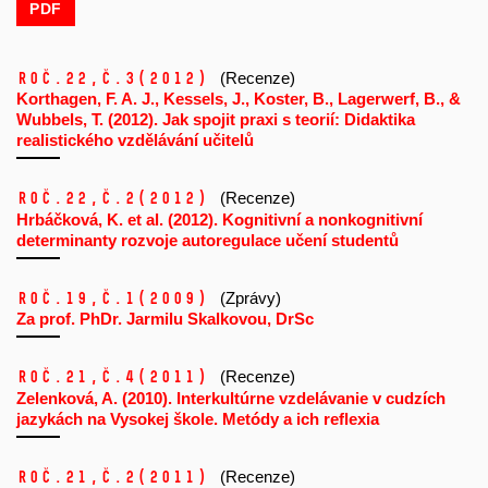
PDF
Roč.22,
č.3
(2012)
(Recenze)
Korthagen, F. A. J., Kessels, J., Koster, B., Lagerwerf, B., &
Wubbels, T. (2012). Jak spojit praxi s teorií: Didaktika
realistického vzdělávání učitelů
Roč.22,
č.2
(2012)
(Recenze)
Hrbáčková, K. et al. (2012). Kognitivní a nonkognitivní
determinanty rozvoje autoregulace učení studentů
Roč.19,
č.1
(2009)
(Zprávy)
Za prof. PhDr. Jarmilu Skalkovou, DrSc
Roč.21,
č.4
(2011)
(Recenze)
Zelenková, A. (2010). Interkultúrne vzdelávanie v cudzích
jazykách na Vysokej škole. Metódy a ich reflexia
Roč.21,
č.2
(2011)
(Recenze)