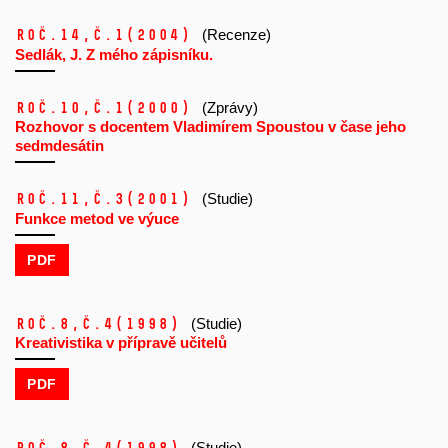
Roč.14,
č.1
(2004)
(Recenze)
Sedlák, J. Z mého zápisníku.
Roč.10,
č.1
(2000)
(Zprávy)
Rozhovor s docentem Vladimírem Spoustou v čase jeho
sedmdesátin
Roč.11,
č.3
(2001)
(Studie)
Funkce metod ve výuce
PDF
Roč.8,
č.4
(1998)
(Studie)
Kreativistika v přípravě učitelů
PDF
(Studie)