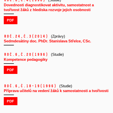
Roč.8,
č.4
(1998)
Dovednosti diagnostikovat aktivitu, samostatnost a
tvořivost žáků z hlediska rozvoje jejich osobnosti
PDF
Roč.24,
č.3
(2014)
(Zprávy)
Sedmdesátiny doc. PhDr. Stanislava Střelce, CSc.
Roč.6,
č.20
(1996)
(Studie)
Kompetence pedagogiky
PDF
Roč.6,
č.18-19
(1996)
(Studie)
Příprava učitelů na vedení žáků k samostatnosti a tvořivosti
PDF