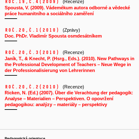
Roč.19,
č.4
(2009)
(Recenze)
Spousta, V. (2009). Vádemékum autora odborné a vědecké
práce humanitního a sociálního zaměření
Roč.20,
č.1
(2010)
(Zprávy)
Doc. PhDr. Vladimír Spousta osmdesátníkem
Roč.20,
č.3
(2010)
(Recenze)
Janík, T., & Knecht, P. (Hsrg., Eds.). (2010). New Pathways in
the Professional Development of Teachers – Neue Wege in
der Professionalisierung von Lehrerinnen
Roč.20,
č.2
(2010)
(Recenze)
Ricken, N. (Ed.) (2007). Über die Verachtung der pedagogik:
Analyse – Materialien – Perspektiven. O opovržení
pedagogikou: analýzy – materiály – perspektivy
Pedagogická orientace