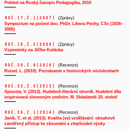
Pohled na Ruský časopis Pedagogika, 2010
Roč.17,
č.1
(2007)
(Zprávy)
Sympozium na počest doc. PhDr. Libora Pechy, CSc (1926–
2005)
Roč.16,
č.2
(2006)
(Zprávy)
Vzpomínky na Jiřího Kotáska
Roč.20,
č.4
(2010)
(Recenze)
Ruisel, L. (2010). Poznávanie v historických súvislostiach
Roč.23,
č.5
(2013)
(Recenze)
Spousta, V. (2013). Hudebně-literární slovník. Hudební díla
inspirovaná slovesným uměním. III. Skladatelé 20. století
Roč.24,
č.1
(2014)
(Recenze)
Janík, T., et al. (2013). Kvalita (ve) vzdělávání: obsahově
zaměřený přístup ke zkoumání a zlepšování výuky