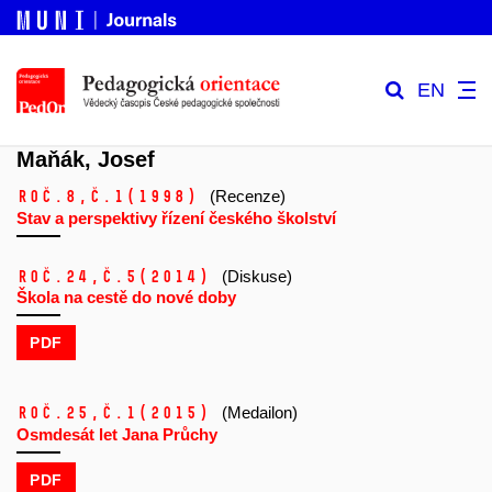
EN
Maňák, Josef
Roč.8,
č.1
(1998)
(Recenze)
Stav a perspektivy řízení českého školství
Roč.24,
č.5
(2014)
(Diskuse)
Škola na cestě do nové doby
PDF
Roč.25,
č.1
(2015)
(Medailon)
Osmdesát let Jana Průchy
PDF