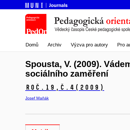
Domů
Archiv
Výzva pro autory
Pro a
Spousta, V. (2009). Vád
sociálního zaměření
Roč.19,
č.4
(2009)
Josef Maňák