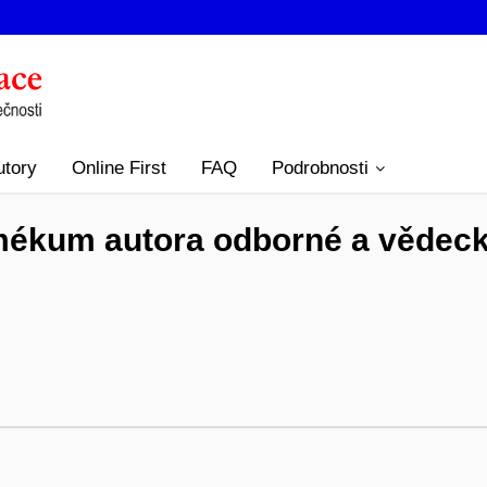
utory
Online First
FAQ
Podrobnosti
emékum autora odborné a vědeck