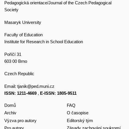
Pedagogická orientace/Journal of the Czech Pedagogical
Society
Masaryk University
Faculty of Education
Institute for Research in School Education
Poříčí 31
603 00 Brno
Czech Republic
Email:
tjanik@ped.muni.cz
ISSN: 1211-4669
,
E-ISSN: 1805-9511
Domů
FAQ
Archiv
O časopise
Výzva pro autory
Editorský tým
Pro autory
Zásady zachování soukromí