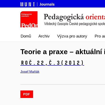
Domů
Archiv
Výzva pro autory
Pro a
Teorie a praxe – aktuální
Roč.22,
č.3
(2012)
Josef Maňák
PDF