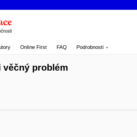
utory
Online First
FAQ
Podrobnosti
 i věčný problém