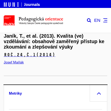
EN
Janík, T., et al. (2013). Kvalita (ve)
vzdělávání: obsahově zaměřený přístup ke
zkoumání a zlepšování výuky
Roč.24,
č.1
(2014)
Josef Maňák
Metriky