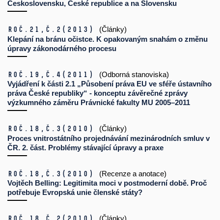
Československu, České republice a na Slovensku
Roč.21,
č.2
(2013)
(Články)
Klepání na bránu očistce. K opakovaným snahám o změnu
úpravy zákonodárného procesu
Roč.19,
č.4
(2011)
(Odborná stanoviska)
Vyjádření k části 2.1 „Působení práva EU ve sféře ústavního
práva České republiky“ - konceptu závěrečné zprávy
výzkumného záměru Právnické fakulty MU 2005–2011
Roč.18,
č.3
(2010)
(Články)
Proces vnitrostátního projednávání mezinárodních smluv v
ČR. 2. část. Problémy stávající úpravy a praxe
Roč.18,
č.3
(2010)
(Recenze a anotace)
Vojtěch Belling: Legitimita moci v postmoderní době. Proč
potřebuje Evropská unie členské státy?
Roč.18,
č.2
(2010)
(Články)