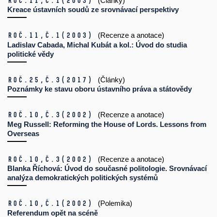
Roč.11,
č.1
(2003)
(Články)
Kreace ústavních soudů ze srovnávací perspektivy
Roč.11,
č.1
(2003)
(Recenze a anotace)
Ladislav Cabada, Michal Kubát a kol.: Úvod do studia
politické vědy
Roč.25,
č.3
(2017)
(Články)
Poznámky ke stavu oboru ústavního práva a státovědy
Roč.10,
č.3
(2002)
(Recenze a anotace)
Meg Russell: Reforming the House of Lords. Lessons from
Overseas
Roč.10,
č.3
(2002)
(Recenze a anotace)
Blanka Říchová: Úvod do současné politologie. Srovnávací
analýza demokratických politických systémů
Roč.10,
č.1
(2002)
(Polemika)
Referendum opět na scéně