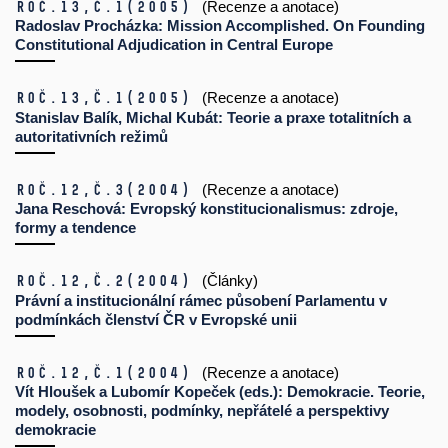
Roč.13,
č.1
(2005)
(Recenze a anotace)
Radoslav Procházka: Mission Accomplished. On Founding
Constitutional Adjudication in Central Europe
Roč.13,
č.1
(2005)
(Recenze a anotace)
Stanislav Balík, Michal Kubát: Teorie a praxe totalitních a
autoritativních režimů
Roč.12,
č.3
(2004)
(Recenze a anotace)
Jana Reschová: Evropský konstitucionalismus: zdroje,
formy a tendence
Roč.12,
č.2
(2004)
(Články)
Právní a institucionální rámec působení Parlamentu v
podmínkách členství ČR v Evropské unii
Roč.12,
č.1
(2004)
(Recenze a anotace)
Vít Hloušek a Lubomír Kopeček (eds.): Demokracie. Teorie,
modely, osobnosti, podmínky, nepřátelé a perspektivy
demokracie