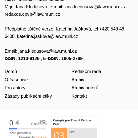
Mgr. Jana Kledusová, e-mail:
jana.kledusova@law.muni.cz
a
redakce.cpvp@law.muni.cz
Předplatné tištěné verze: Kateřina Jašková, tel +420 549 49
6408,
katerina.jaskova@law.muni.cz
Email:
jana.kledusova@law.muni.cz
ISSN: 1210-9126
,
E-ISSN: 1805-2789
Domů
Redakční rada
O časopise
Archiv
Pro autory
Archiv autorů
Zásady publikační etiky
Kontakt