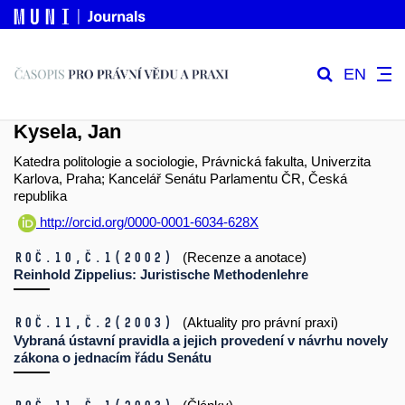
EN
Kysela, Jan
Katedra politologie a sociologie, Právnická fakulta, Univerzita
Karlova, Praha; Kancelář Senátu Parlamentu ČR, Česká
republika
http://orcid.org/0000-0001-6034-628X
Roč.10,
č.1
(2002)
(Recenze a anotace)
Reinhold Zippelius: Juristische Methodenlehre
Roč.11,
č.2
(2003)
(Aktuality pro právní praxi)
Vybraná ústavní pravidla a jejich provedení v návrhu novely
zákona o jednacím řádu Senátu