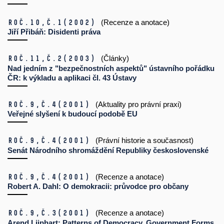
Roč.10,
č.1
(2002)
(Recenze a anotace)
Jiří Přibáň: Disidenti práva
Roč.11,
č.2
(2003)
(Články)
Nad jedním z "bezpečnostních aspektů" ústavního pořádku
ČR: k výkladu a aplikaci čl. 43 Ústavy
Roč.9,
č.4
(2001)
(Aktuality pro právní praxi)
Veřejné slyšení k budoucí podobě EU
Roč.9,
č.4
(2001)
(Právní historie a současnost)
Senát Národního shromáždění Republiky československé
Roč.9,
č.4
(2001)
(Recenze a anotace)
Robert A. Dahl: O demokracii: průvodce pro občany
Roč.9,
č.3
(2001)
(Recenze a anotace)
Arend Lijphart: Patterns of Democracy, Government Forms