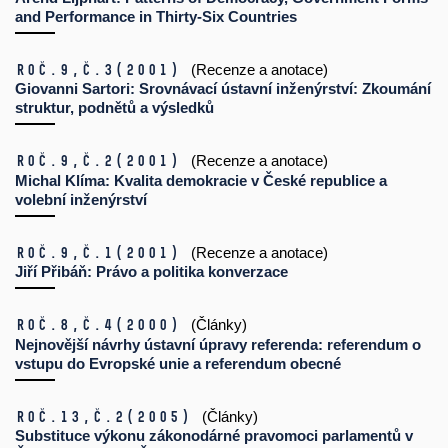
and Performance in Thirty-Six Countries
Roč.9,
č.3
(2001)
(Recenze a anotace)
Giovanni Sartori: Srovnávací ústavní inženýrství: Zkoumání
struktur, podnětů a výsledků
Roč.9,
č.2
(2001)
(Recenze a anotace)
Michal Klíma: Kvalita demokracie v České republice a
volební inženýrství
Roč.9,
č.1
(2001)
(Recenze a anotace)
Jiří Přibáň: Právo a politika konverzace
Roč.8,
č.4
(2000)
(Články)
Nejnovější návrhy ústavní úpravy referenda: referendum o
vstupu do Evropské unie a referendum obecné
Roč.13,
č.2
(2005)
(Články)
Substituce výkonu zákonodárné pravomoci parlamentů v