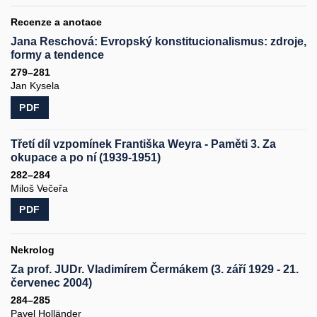
Recenze a anotace
Jana Reschová: Evropský konstitucionalismus: zdroje,
formy a tendence
279–281
Jan Kysela
PDF
Třetí díl vzpomínek Františka Weyra - Paměti 3. Za
okupace a po ní (1939-1951)
282–284
Miloš Večeřa
PDF
Nekrolog
Za prof. JUDr. Vladimírem Čermákem (3. září 1929 - 21.
červenec 2004)
284–285
Pavel Holländer