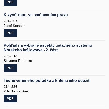
PDF
K vyšší moci ve směnečném právu
201–207
Josef Kotásek
PDF
Pohľad na vybrané aspekty ústavného systému
Nórskeho kráľovstva - 2. část
208–213
Slavomír Rudenko
PDF
Teorie veřejného pořádku a kritéria jeho použití
214–226
Zdeněk Kapitán
PDF