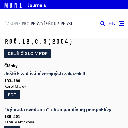
EN
Roč.12,
č.3
(2004)
CELÉ ČÍSLO V
PDF
Články
Ještě k zadávání veřejných zakázek II.
183–189
Karel Marek
PDF
"Výhrada svedomia" z komparatívnej perspektívy
189–201
Jana Martinková