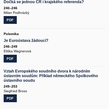
Dočká se jednou ČR i krajského referenda?
240–246
Milan Podhrázký
PDF
Polemika
Je Euroústava žádoucí?
246–249
Eliška Wagnerová
PDF
Vztah Evropského soudního dvora k národním
ústavním soudům: Příklad německého Spolkového
ústavního soudu
249–253
Siegfried Bross
PDF