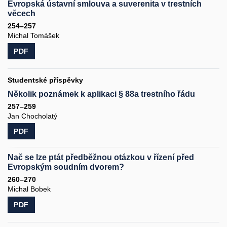
Evropská ústavní smlouva a suverenita v trestních
věcech
254–257
Michal Tomášek
PDF
Studentské příspěvky
Několik poznámek k aplikaci § 88a trestního řádu
257–259
Jan Chocholatý
PDF
Nač se lze ptát předběžnou otázkou v řízení před
Evropským soudním dvorem?
260–270
Michal Bobek
PDF