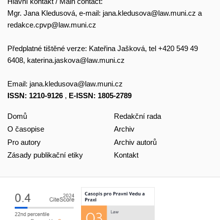
Hlavní kontakt / Main contact:
Mgr. Jana Kledusová, e-mail:
jana.kledusova@law.muni.cz
a
redakce.cpvp@law.muni.cz
Předplatné tištěné verze: Kateřina Jašková, tel +420 549 49
6408,
katerina.jaskova@law.muni.cz
Email:
jana.kledusova@law.muni.cz
ISSN: 1210-9126
,
E-ISSN: 1805-2789
Domů
Redakční rada
O časopise
Archiv
Pro autory
Archiv autorů
Zásady publikační etiky
Kontakt