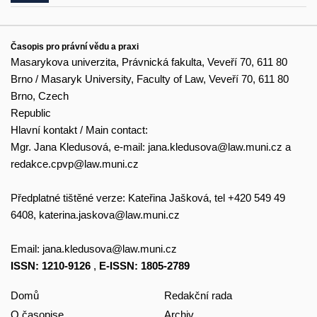
Časopis pro právní vědu a praxi
Masarykova univerzita, Právnická fakulta, Veveří 70, 611 80
Brno / Masaryk University, Faculty of Law, Veveří 70, 611 80
Brno, Czech
Republic
Hlavní kontakt / Main contact:
Mgr. Jana Kledusová, e-mail:
jana.kledusova@law.muni.cz
a
redakce.cpvp@law.muni.cz
Předplatné tištěné verze: Kateřina Jašková, tel +420 549 49
6408,
katerina.jaskova@law.muni.cz
Email:
jana.kledusova@law.muni.cz
ISSN: 1210-9126
,
E-ISSN: 1805-2789
Domů
Redakční rada
O časopise
Archiv