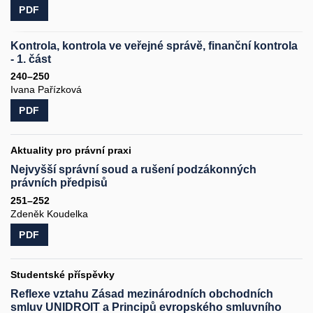
PDF
Kontrola, kontrola ve veřejné správě, finanční kontrola
- 1. část
240–250
Ivana Pařízková
PDF
Aktuality pro právní praxi
Nejvyšší správní soud a rušení podzákonných
právních předpisů
251–252
Zdeněk Koudelka
PDF
Studentské příspěvky
Reflexe vztahu Zásad mezinárodních obchodních
smluv UNIDROIT a Principů evropského smluvního