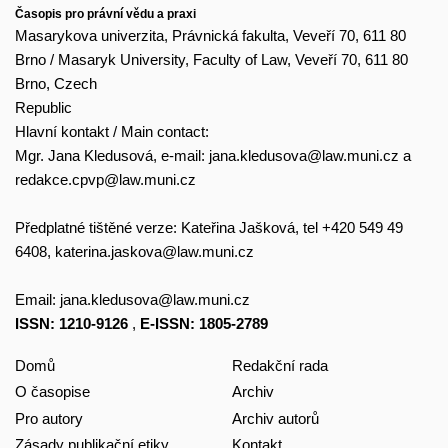
Časopis pro právní vědu a praxi
Masarykova univerzita, Právnická fakulta, Veveří 70, 611 80
Brno / Masaryk University, Faculty of Law, Veveří 70, 611 80
Brno, Czech
Republic
Hlavní kontakt / Main contact:
Mgr. Jana Kledusová, e-mail:
jana.kledusova@law.muni.cz
a
redakce.cpvp@law.muni.cz
Předplatné tištěné verze: Kateřina Jašková, tel +420 549 49
6408,
katerina.jaskova@law.muni.cz
Email:
jana.kledusova@law.muni.cz
ISSN: 1210-9126
,
E-ISSN: 1805-2789
Domů
Redakční rada
O časopise
Archiv
Pro autory
Archiv autorů
Zásady publikační etiky
Kontakt