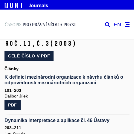
EN
Roč.11,
č.3
(2003)
CELÉ ČÍSLO V
PDF
Články
K definici mezinárodní organizace k návrhu článků o
odpovědnosti mezinárodních organizací
191–203
Dalibor Jílek
PDF
Dynamika interpretace a aplikace čl. 46 Ústavy
203–211
Jan Kysela