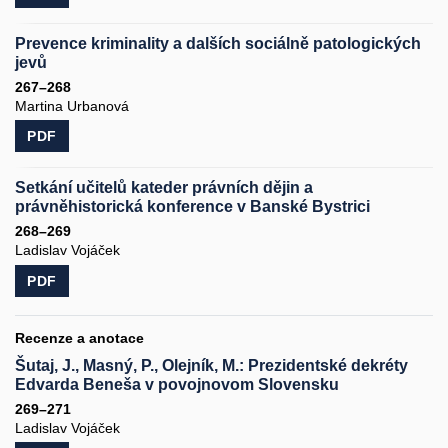
Prevence kriminality a dalších sociálně patologických
jevů
267–268
Martina Urbanová
PDF
Setkání učitelů kateder právních dějin a
právněhistorická konference v Banské Bystrici
268–269
Ladislav Vojáček
PDF
Recenze a anotace
Šutaj, J., Masný, P., Olejník, M.: Prezidentské dekréty
Edvarda Beneša v povojnovom Slovensku
269–271
Ladislav Vojáček