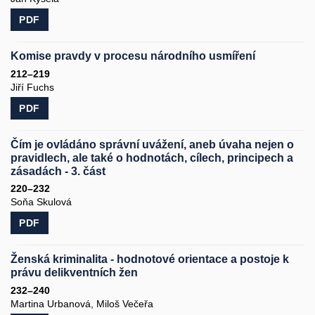
PDF
Komise pravdy v procesu národního usmíření
212–219
Jiří Fuchs
PDF
Čím je ovládáno správní uvážení, aneb úvaha nejen o
pravidlech, ale také o hodnotách, cílech, principech a
zásadách - 3. část
220–232
Soňa Skulová
PDF
Ženská kriminalita - hodnotové orientace a postoje k
právu delikventních žen
232–240
Martina Urbanová, Miloš Večeřa