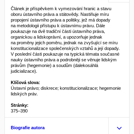
Článek je příspěvkem k vymezování hranic a stavu
oboru ústavního práva a státovědy. Nastiňuje míru
propojení ústavního práva a politiky, jež má dopady
na metodologii přístupu k ústavnímu právu. Dále
poukazuje na dvě tradiční části ústavního práva,
organickou a lidskoprávní, a upozorňuje jednak
na proměny jejich poměru, jednak na zvyšující se míru
konstitucionalizace společenských vztahů a její dopady.
V poslední části poukazuje na typická témata současné
nauky ústavního práva a podrobněji se věnuje lidským
právům (hegemonie) a soudům (dalekosáhlá
judicializace).
Klíčová slova:
Ústavní právo; diskrece; konstitucionalizace; hegemonie
lidských práv.
Stránky:
375–390
Biografie autora