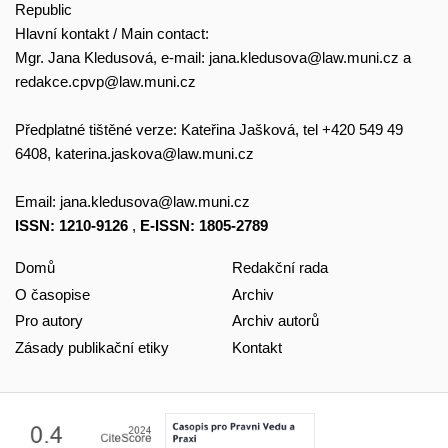
Republic
Hlavní kontakt / Main contact:
Mgr. Jana Kledusová, e-mail:
jana.kledusova@law.muni.cz
a
redakce.cpvp@law.muni.cz
Předplatné tištěné verze: Kateřina Jašková, tel +420 549 49
6408,
katerina.jaskova@law.muni.cz
Email:
jana.kledusova@law.muni.cz
ISSN: 1210-9126
,
E-ISSN: 1805-2789
Domů
Redakční rada
O časopise
Archiv
Pro autory
Archiv autorů
Zásady publikační etiky
Kontakt