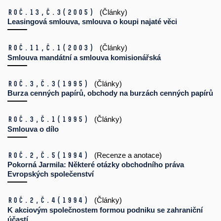
Roč.13,
č.3
(2005)
(Články)
Leasingová smlouva, smlouva o koupi najaté věci
Roč.11,
č.1
(2003)
(Články)
Smlouva mandátní a smlouva komisionářská
Roč.3,
č.3
(1995)
(Články)
Burza cenných papírů, obchody na burzách cenných papírů
Roč.3,
č.1
(1995)
(Články)
Smlouva o dílo
Roč.2,
č.5
(1994)
(Recenze a anotace)
Pokorná Jarmila: Některé otázky obchodního práva
Evropských společenství
Roč.2,
č.4
(1994)
(Články)
K akciovým společnostem formou podniku se zahraniční
účastí