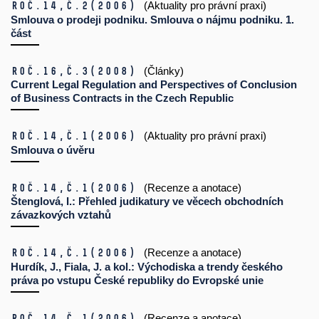
Roč.14,
č.2
(2006)
(Aktuality pro právní praxi)
Smlouva o prodeji podniku. Smlouva o nájmu podniku. 1.
část
Roč.16,
č.3
(2008)
(Články)
Current Legal Regulation and Perspectives of Conclusion
of Business Contracts in the Czech Republic
Roč.14,
č.1
(2006)
(Aktuality pro právní praxi)
Smlouva o úvěru
Roč.14,
č.1
(2006)
(Recenze a anotace)
Štenglová, I.: Přehled judikatury ve věcech obchodních
závazkových vztahů
Roč.14,
č.1
(2006)
(Recenze a anotace)
Hurdík, J., Fiala, J. a kol.: Východiska a trendy českého
práva po vstupu České republiky do Evropské unie
Roč.14,
č.1
(2006)
(Recenze a anotace)