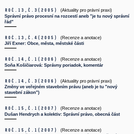
Roč.13,
č.3
(2005)
(Aktuality pro právní praxi)
Správní právo procesní na rozcestí aneb "je tu nový správní
řád"
Roč.13,
č.4
(2005)
(Recenze a anotace)
Jiří Exner: Obce, města, městské části
Roč.14,
č.1
(2006)
(Recenze a anotace)
Soňa Košičiarová: Správny poriadok, komentár
Roč.14,
č.3
(2006)
(Aktuality pro právní praxi)
Změny ve veřejném stavebním právu (aneb je tu "nový
stavební zákon")
Roč.15,
č.1
(2007)
(Recenze a anotace)
Dušan Hendrych a kolektiv: Správní právo, obecná část
Roč.15,
č.1
(2007)
(Recenze a anotace)