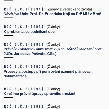
Roč.2,
č.1
(1994)
(Zprávy z vědeckého života)
Návštěva Univ. Prof. Dr. Friedricha Koji na PrF MU v Brně
Roč.2,
č.5
(1994)
(Články)
K problematice podnikání obcí
Roč.3,
č.3
(1995)
(Články)
Právník - historik - numismatik (K 95. výročí narození prof.
JUDr. Jaroslava Pošváře, CSc.)
Roč.5,
č.4
(1997)
(Články)
Procesy a postupy při pořizování územně plánovací
dokumentace
Roč.6,
č.2
(1998)
(Články)
K režimu právní úpravy správního trestání
Roč.6,
č.3
(1998)
(Články)