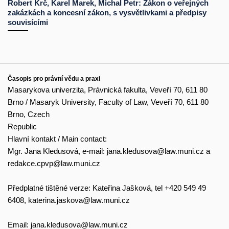
Robert Krč, Karel Marek, Michal Petr: Zákon o veřejných
zakázkách a koncesní zákon, s vysvětlivkami a předpisy
souvisícími
Časopis pro právní vědu a praxi
Masarykova univerzita, Právnická fakulta, Veveří 70, 611 80
Brno / Masaryk University, Faculty of Law, Veveří 70, 611 80
Brno, Czech
Republic
Hlavní kontakt / Main contact:
Mgr. Jana Kledusová, e-mail:
jana.kledusova@law.muni.cz
a
redakce.cpvp@law.muni.cz
Předplatné tištěné verze: Kateřina Jašková, tel +420 549 49
6408,
katerina.jaskova@law.muni.cz
Email:
jana.kledusova@law.muni.cz