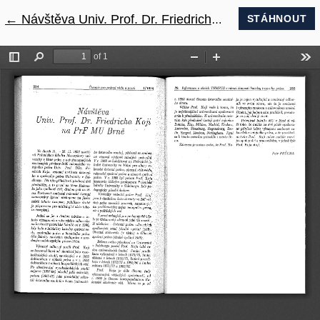
←
Návrat na podrobnosti článku
Návštěva Univ. Prof. Dr. Friedricha Koji na PrF MU v Brně
STÁHNOUT