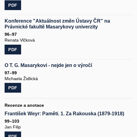
PDF
Konference "Aktuálnost změn Ústavy ČR" na
Právnické fakultě Masarykovy univerzity
96–97
Renata Vlčková
PDF
O T. G. Masarykovi - nejde jen o výročí
97–99
Michaela Židlická
PDF
Recenze a anotace
František Weyr: Paměti. 1. Za Rakouska (1879-1918)
99–103
Jan Filip
PDF