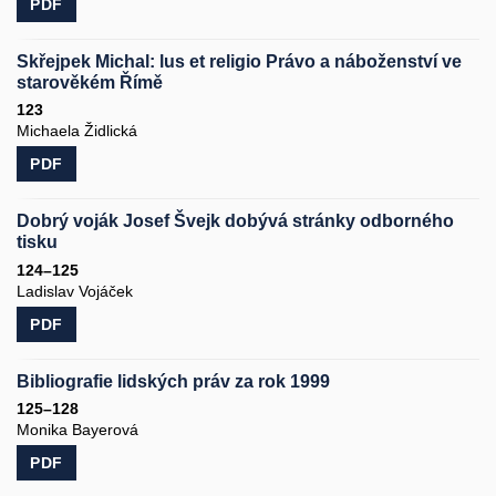
PDF
Skřejpek Michal: lus et religio Právo a náboženství ve
starověkém Římě
123
Michaela Židlická
PDF
Dobrý voják Josef Švejk dobývá stránky odborného
tisku
124–125
Ladislav Vojáček
PDF
Bibliografie lidských práv za rok 1999
125–128
Monika Bayerová
PDF