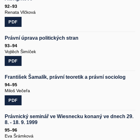
92–93
Renata Vlčková
PDF
Právní úprava politických stran
93–94
Vojtěch Šimíček
PDF
František Šamalík, právní teoretik a právní sociolog
94–95
Miloš Večeřa
PDF
Právnický seminář ve Wiesnecku konaný ve dnech 29.
8. - 18. 9. 1999
95–96
Eva Šrámková