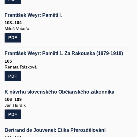
František Weyr: Paměti I.
103–104
Miloš Večeřa
PDF
František Weyr: Paměti 1. Za Rakouska (1879-1918)
105
Renata Rázková
PDF
K návrhu slovenského Občianského zákonníka
106–109
Jan Hurdík
PDF
Bertrand de Jouvenel: Etika Přerozdělování