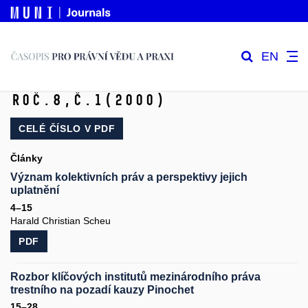
EN
Roč.8,
č.1
(2000)
CELÉ ČÍSLO V
PDF
Články
Význam kolektivních práv a perspektivy jejich
uplatnění
4–15
Harald Christian Scheu
PDF
Rozbor klíčových institutů mezinárodního práva
trestního na pozadí kauzy Pinochet
15–28