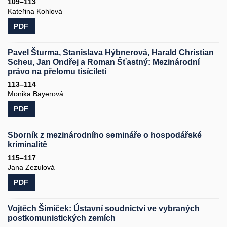
109–113
Kateřina Kohlová
PDF
Pavel Šturma, Stanislava Hýbnerová, Harald Christian
Scheu, Jan Ondřej a Roman Šťastný: Mezinárodní
právo na přelomu tisíciletí
113–114
Monika Bayerová
PDF
Sborník z mezinárodního semináře o hospodářské
kriminalitě
115–117
Jana Zezulová
PDF
Vojtěch Šimíček: Ústavní soudnictví ve vybraných
postkomunistických zemích