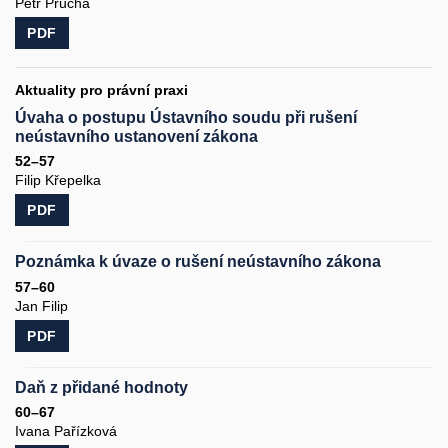
Petr Průcha
PDF
Aktuality pro právní praxi
Úvaha o postupu Ústavního soudu při rušení
neústavního ustanovení zákona
52–57
Filip Křepelka
PDF
Poznámka k úvaze o rušení neústavního zákona
57–60
Jan Filip
PDF
Daň z přidané hodnoty
60–67
Ivana Pařízková