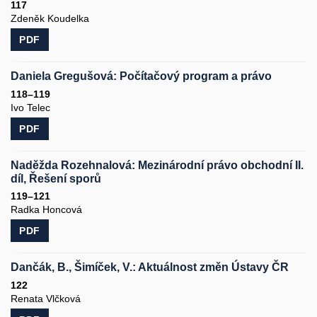
117
Zdeněk Koudelka
PDF
Daniela Gregušová: Počítačový program a právo
118–119
Ivo Telec
PDF
Naděžda Rozehnalová: Mezinárodní právo obchodní II.
díl, Řešení sporů
119–121
Radka Honcová
PDF
Dančák, B., Šimíček, V.: Aktuálnost změn Ústavy ČR
122
Renata Vlčková