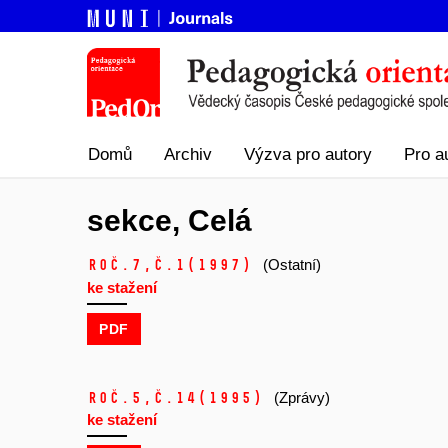
Domů
Archiv
Výzva pro autory
Pro a
sekce, Celá
Roč.7,
č.1
(1997)
(Ostatní)
ke stažení
PDF
Roč.5,
č.14
(1995)
(Zprávy)
ke stažení