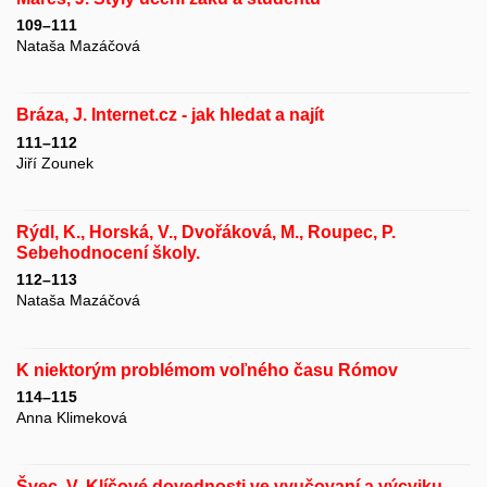
109–111
Nataša Mazáčová
Bráza, J. Internet.cz - jak hledat a najít
111–112
Jiří Zounek
Rýdl, K., Horská, V., Dvořáková, M., Roupec, P.
Sebehodnocení školy.
112–113
Nataša Mazáčová
K niektorým problémom voľného času Rómov
114–115
Anna Klimeková
Švec, V. Klíčové dovednosti ve vyučovaní a výcviku