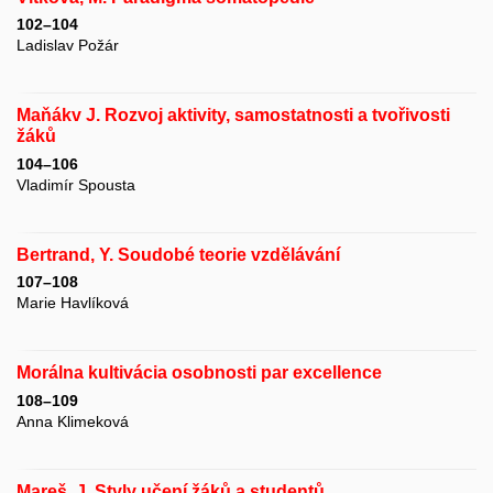
102–104
Ladislav Požár
Maňákv J. Rozvoj aktivity, samostatnosti a tvořivosti
žáků
104–106
Vladimír Spousta
Bertrand, Y. Soudobé teorie vzdělávání
107–108
Marie Havlíková
Morálna kultivácia osobnosti par excellence
108–109
Anna Klimeková
Mareš, J. Styly učení žáků a studentů