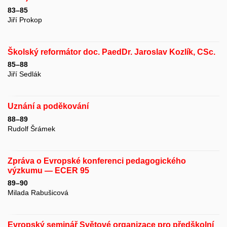
83–85
Jiří Prokop
Školský reformátor doc. PaedDr. Jaroslav Kozlík, CSc.
85–88
Jiří Sedlák
Uznání a poděkování
88–89
Rudolf Šrámek
Zpráva o Evropské konferenci pedagogického
výzkumu — ECER 95
89–90
Milada Rabušicová
Evropský seminář Světové organizace pro předškolní