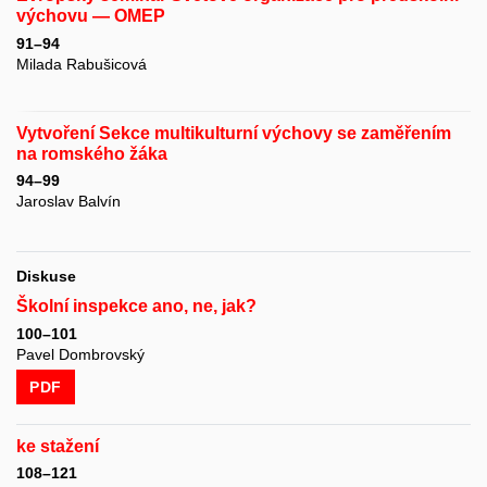
výchovu — OMEP
91–94
Milada Rabušicová
Vytvoření Sekce multikulturní výchovy se zaměřením
na romského žáka
94–99
Jaroslav Balvín
Diskuse
Školní inspekce ano, ne, jak?
100–101
Pavel Dombrovský
PDF
ke stažení
108–121