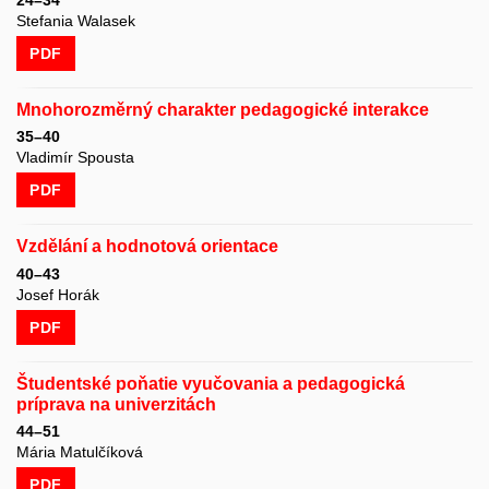
Stefania Walasek
PDF
Mnohorozměrný charakter pedagogické interakce
35–40
Vladimír Spousta
PDF
Vzdělání a hodnotová orientace
40–43
Josef Horák
PDF
Študentské poňatie vyučovania a pedagogická
príprava na univerzitách
44–51
Mária Matulčíková
PDF