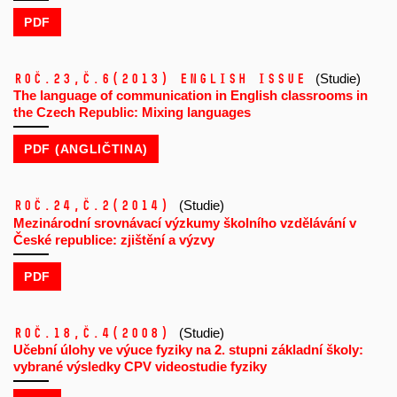
PDF
Roč.23,
č.6
(2013)
ENGLISH ISSUE
(Studie)
The language of communication in English classrooms in
the Czech Republic: Mixing languages
PDF (ANGLIČTINA)
Roč.24,
č.2
(2014)
(Studie)
Mezinárodní srovnávací výzkumy školního vzdělávání v
České republice: zjištění a výzvy
PDF
Roč.18,
č.4
(2008)
(Studie)
Učební úlohy ve výuce fyziky na 2. stupni základní školy:
vybrané výsledky CPV videostudie fyziky