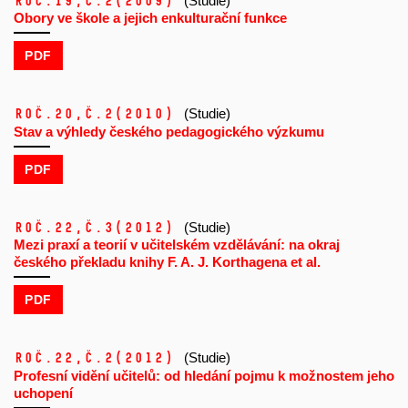
Roč.19,
č.2
(2009)
(Studie)
Obory ve škole a jejich enkulturační funkce
PDF
Roč.20,
č.2
(2010)
(Studie)
Stav a výhledy českého pedagogického výzkumu
PDF
Roč.22,
č.3
(2012)
(Studie)
Mezi praxí a teorií v učitelském vzdělávání: na okraj
českého překladu knihy F. A. J. Korthagena et al.
PDF
Roč.22,
č.2
(2012)
(Studie)
Profesní vidění učitelů: od hledání pojmu k možnostem jeho
uchopení