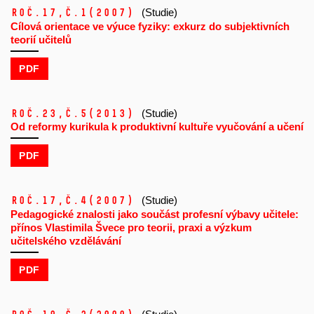
Roč.17,
č.1
(2007)
(Studie)
Cílová orientace ve výuce fyziky: exkurz do subjektivních
teorií učitelů
PDF
Roč.23,
č.5
(2013)
(Studie)
Od reformy kurikula k produktivní kultuře vyučování a učení
PDF
Roč.17,
č.4
(2007)
(Studie)
Pedagogické znalosti jako součást profesní výbavy učitele:
přínos Vlastimila Švece pro teorii, praxi a výzkum
učitelského vzdělávání
PDF