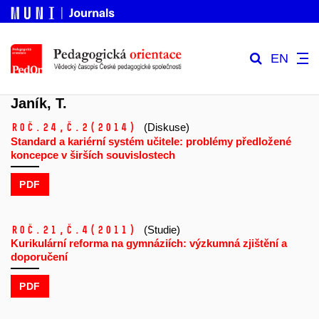
EN
Janík, T.
Roč.24,
č.2
(2014)
(Diskuse)
Standard a kariérní systém učitele: problémy předložené
koncepce v širších souvislostech
PDF
Roč.21,
č.4
(2011)
(Studie)
Kurikulární reforma na gymnáziích: výzkumná zjištění a
doporučení
PDF