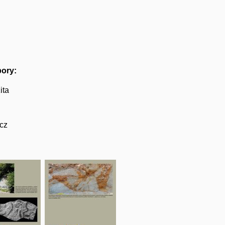
pory:
ita
cz