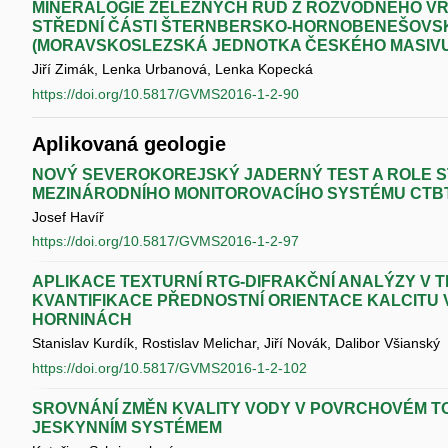
MINERALOGIE ŽELEZNÝCH RUD Z ROZVODNÉHO V
STŘEDNÍ ČÁSTI ŠTERNBERSKO-HORNOBENEŠOVS
(MORAVSKOSLEZSKÁ JEDNOTKA ČESKÉHO MASIVU
Jiří Zimák, Lenka Urbanová, Lenka Kopecká
https://doi.org/10.5817/GVMS2016-1-2-90
Aplikovaná geologie
NOVÝ SEVEROKOREJSKÝ JADERNÝ TEST A ROLE S
MEZINÁRODNÍHO MONITOROVACÍHO SYSTÉMU CTB
Josef Havíř
https://doi.org/10.5817/GVMS2016-1-2-97
APLIKACE TEXTURNÍ RTG-DIFRAKČNÍ ANALÝZY V T
KVANTIFIKACE PŘEDNOSTNÍ ORIENTACE KALCITU
HORNINÁCH
Stanislav Kurdík, Rostislav Melichar, Jiří Novák, Dalibor Všianský
https://doi.org/10.5817/GVMS2016-1-2-102
SROVNÁNÍ ZMĚN KVALITY VODY V POVRCHOVÉM T
JESKYNNÍM SYSTÉMEM