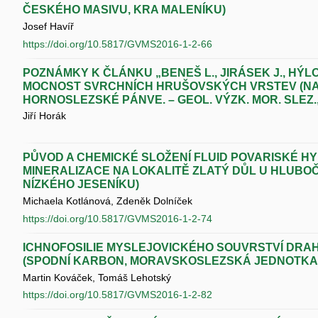
ČESKÉHO MASIVU, KRA MALENÍKU)
Josef Havíř
https://doi.org/10.5817/GVMS2016-1-2-66
POZNÁMKY K ČLÁNKU „BENEŠ L., JIRÁSEK J., HÝLOVÁ
MOCNOST SVRCHNÍCH HRUŠOVSKÝCH VRSTEV (NA
HORNOSLEZSKÉ PÁNVE. – GEOL. VÝZK. MOR. SLEZ., 2
Jiří Horák
PŮVOD A CHEMICKÉ SLOŽENÍ FLUID POVARISKÉ H
MINERALIZACE NA LOKALITĚ ZLATÝ DŮL U HLUBO
NÍZKÉHO JESENÍKU)
Michaela Kotlánová, Zdeněk Dolníček
https://doi.org/10.5817/GVMS2016-1-2-74
ICHNOFOSILIE MYSLEJOVICKÉHO SOUVRSTVÍ DR
(SPODNÍ KARBON, MORAVSKOSLEZSKÁ JEDNOTKA
Martin Kováček, Tomáš Lehotský
https://doi.org/10.5817/GVMS2016-1-2-82