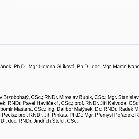
nek, Ph.D., Mgr. Helena Gilíková, Ph.D., doc. Mgr. Martin Ivan
 Brzobohatý, CSc.; RNDr. Miroslav Bubík, CSc.; Mgr. Stanislav 
ček; RNDr. Pavel Havlíček†, CSc.; prof. RNDr. Jiří Kalvoda, CS
bomír Maštera, CSc.; Ing. Dalibor Matýsek, Dr.; RNDr. Radek M
 Pecka; prof. RNDr. Jiří Pinkas, Ph.D.; Mgr. Přemysl Pořádek; R
.; doc. RNDr. Jindřich Štelcl, CSc.