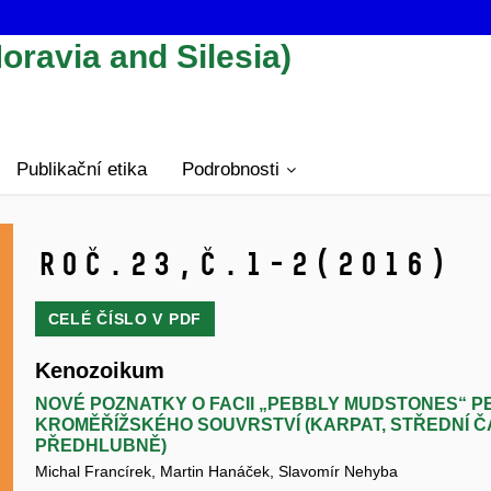
oravia and Silesia)
Publikační etika
Podrobnosti
Roč.23,
č.1-2
(2016)
CELÉ ČÍSLO V
PDF
Kenozoikum
NOVÉ POZNATKY O FACII „PEBBLY MUDSTONES“ 
KROMĚŘÍŽSKÉHO SOUVRSTVÍ (KARPAT, STŘEDNÍ 
PŘEDHLUBNĚ)
Michal Francírek, Martin Hanáček, Slavomír Nehyba