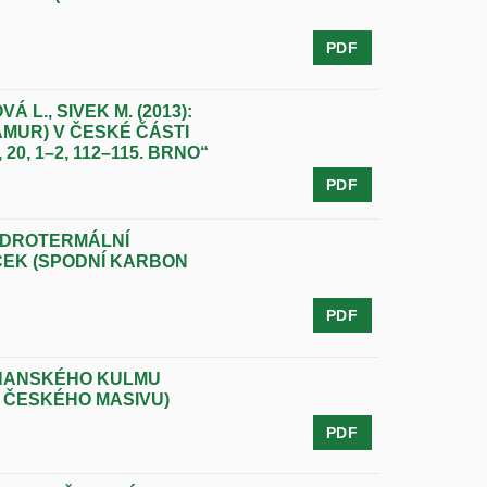
PDF
 L., SIVEK M. (2013):
MUR) V ČESKÉ ČÁSTI
0, 1–2, 112–115. BRNO“
PDF
YDROTERMÁLNÍ
ČEK (SPODNÍ KARBON
PDF
AHANSKÉHO KULMU
 ČESKÉHO MASIVU)
PDF