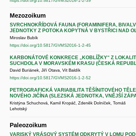
https://doi.org/10.5817/GVMS2016-1-2-39
Mezozoikum
SVRCHNOKŘÍDOVÁ FAUNA (FORAMINIFERA, BIVALV
JEDNOTKY Z POTOKA KOPYTNÁ V BYSTŘICI NAD OL
Miroslav Bubík
https://doi.org/10.5817/GVMS2016-1-2-45
KARBONÁTOVÉ KONKRECE „KOBLÍŽKY“ Z LOKALIT
SUCHDOLA V MORAVSKÉM KRASU (ČESKÁ REPUBL
David Buriánek, Jiří Otava, Vít Baldík
https://doi.org/10.5817/GVMS2016-1-2-52
PETROGRAFICKÁ VARIABILITA TĚŠÍNITOVÉHO TĚLE
NOVÉHO JIČÍNA (SLEZSKÁ JEDNOTKA, VNĚJŠÍ ZÁP
Kristýna Schuchová, Kamil Kropáč, Zdeněk Dolníček, Tomáš
Lehotský
Paleozoikum
VARISKÝ VRÁSOVÝ SYSTÉM ODKRYTÝ V LOMU POD