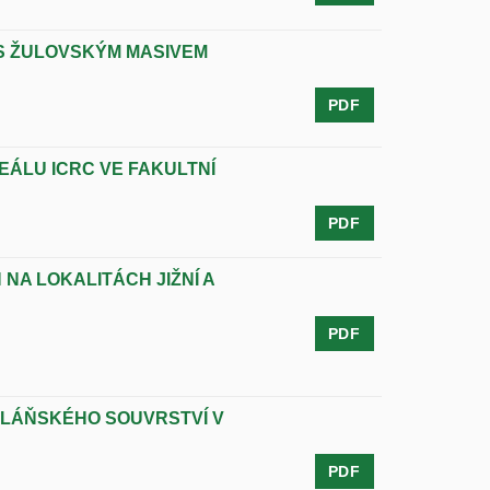
S ŽULOVSKÝM MASIVEM
PDF
ÁLU ICRC VE FAKULTNÍ
PDF
A LOKALITÁCH JIŽNÍ A
PDF
OLÁŇSKÉHO SOUVRSTVÍ V
PDF