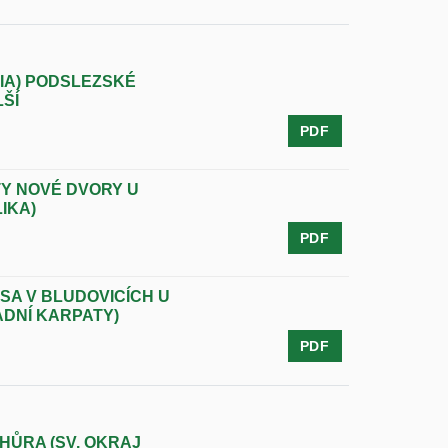
IA) PODSLEZSKÉ
ŠÍ
PDF
Y NOVÉ DVORY U
IKA)
PDF
SA V BLUDOVICÍCH U
ADNÍ KARPATY)
PDF
HŮRA (SV. OKRAJ