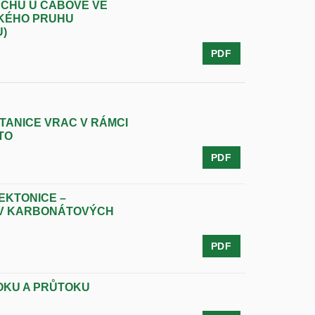
RCHU U ČABOVÉ VE
KÉHO PRUHU
)
PDF
TANICE VRAC V RÁMCI
TO
PDF
EKTONICE –
 V KARBONÁTOVÝCH
PDF
OKU A PRŮTOKU