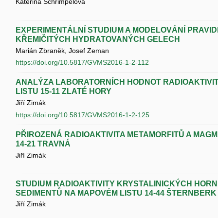
Kateřina Schrimpelová
EXPERIMENTÁLNÍ STUDIUM A MODELOVÁNÍ PRAVI
KŘEMIČITÝCH HYDRATOVANÝCH GELECH
Marián Zbraněk, Josef Zeman
https://doi.org/10.5817/GVMS2016-1-2-112
ANALÝZA LABORATORNÍCH HODNOT RADIOAKTIVI
LISTU 15-11 ZLATÉ HORY
Jiří Zimák
https://doi.org/10.5817/GVMS2016-1-2-125
PŘIROZENÁ RADIOAKTIVITA METAMORFITŮ A MAGM
14-21 TRAVNÁ
Jiří Zimák
STUDIUM RADIOAKTIVITY KRYSTALINICKÝCH HORN
SEDIMENTŮ NA MAPOVÉM LISTU 14-44 ŠTERNBERK
Jiří Zimák