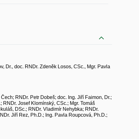
ov, Dr., doc. RNDr. Zdeněk Losos, CSc., Mgr. Pavla
Čech; RNDr. Petr Dobeš; doc. Ing. Jiří Faimon, Dr.;
c.; RNDr. Josef Klomínský, CSc.; Mgr. Tomáš
ikuláš, DSc.; RNDr. Vladimír Nehybka; RNDr.
NDr. Jiří Rez, Ph.D.; Ing. Pavla Roupcová, Ph.D.;