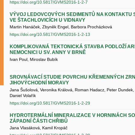
https://doi.org/10.5817/GVMS2016-1-2-7
VÝVOJ LEDOVCOVÝCH SEDIMENTŮ NA KONTAKTU 
VE ŠTACHLOVICÍCH U VIDNAVY
Martin Hanáček, Zbyněk Engel, Barbora Procházková
https://doi.org/10.5817/GVMS2016-1-2-13
KOMPLIKOVANÁ TEKTONICKÁ STAVBA PODLOŽÍ ARE
NEMOCNICI U SV. ANNY V BRNĚ
Ivan Poul, Miroslav Bubík
SROVNÁVACÍ STUDIE POVRCHU KŘEMENNÝCH ZRN N
JIHOVÝCHODNÍ MORAVY
Jana Šušolová, Veronika Králová, Roman Hadacz, Peter Dundek,
Daniel Volařík
https://doi.org/10.5817/GVMS2016-1-2-29
HYDROTERMÁLNÍ MINERALIZACE V HORNINÁCH S
ZÁPADNÍ ČÁSTI CHŘIBŮ
Jana Vlasáková, Kamil Kropáč