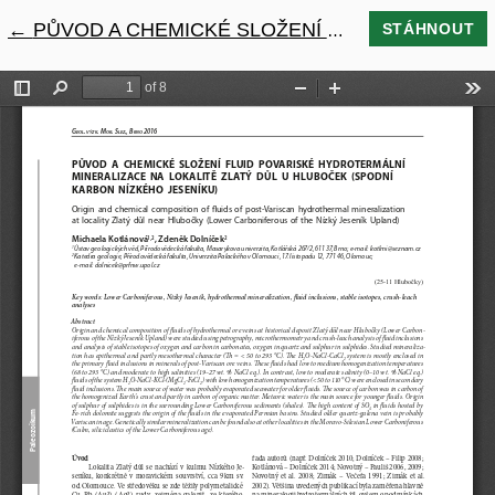
←
Návrat na podrobnosti článku
PŮVOD A CHEMICKÉ SLOŽENÍ FLUID POVARISKÉ HYDROTERMÁLNÍ MINERALIZACE NA LOKALITĚ ZLATÝ DŮL U HLUBOČEK (SPODNÍ KARBON NÍZKÉHO JESENÍKU)
STÁHNOUT