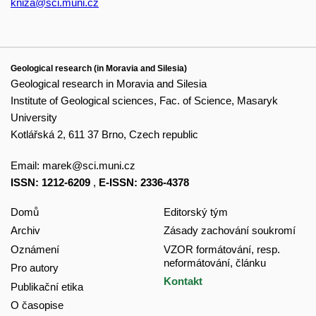
kniza@sci.muni.cz
Geological research (in Moravia and Silesia)
Geological research in Moravia and Silesia
Institute of Geological sciences, Fac. of Science, Masaryk
University
Kotlářská 2, 611 37 Brno, Czech republic
Email:
marek@sci.muni.cz
ISSN: 1212-6209
,
E-ISSN: 2336-4378
Domů
Editorský tým
Archiv
Zásady zachování soukromí
Oznámení
VZOR formátování, resp.
neformátování, článku
Pro autory
Kontakt
Publikační etika
O časopise