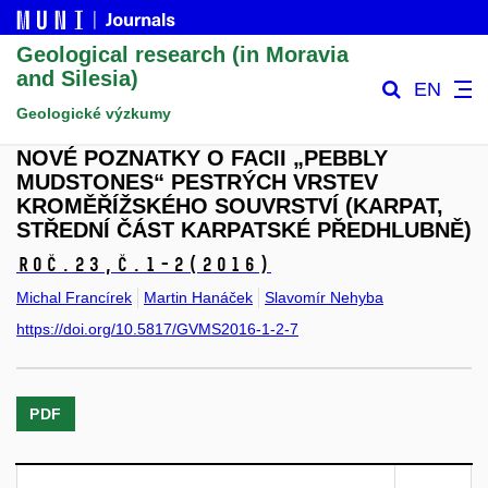
Geological research (in Moravia
and Silesia)
EN
Geologické výzkumy
NOVÉ POZNATKY O FACII „PEBBLY
MUDSTONES“ PESTRÝCH VRSTEV
KROMĚŘÍŽSKÉHO SOUVRSTVÍ (KARPAT,
STŘEDNÍ ČÁST KARPATSKÉ PŘEDHLUBNĚ)
Roč.23,
č.1-2
(2016)
Michal Francírek
Martin Hanáček
Slavomír Nehyba
https://doi.org/10.5817/GVMS2016-1-2-7
PDF