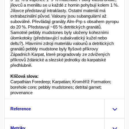
jílovců a menilitu se u každé z hornin pohybují kolem 1 %.
Jílovce představují intraklasty. Ostatní materiál má
extrabazinální původ. Valouny jsou subangulární až
suboválné. Převládají granáty Alm-Prp s obsahem pyropu
do 20 %. Představují ~65 % detritických granátů.
Samotné pebbly mudstones byly uloženy kohezními
úlomkotoky (představující subakvatický kužel nebo
deltu?). Hlavními zdroji materiálu valounů a detritických
granátů pebbly mudstone byly flyšové příkrovy
Západních Karpat, které progradovaly ze zdvižených
příkrovů ždánické a slezské jednotky do karpatské
předhlubně.
Klíčová slova:
Carpathian Foredeep; Karpatian; Kroměříž Formation;
borehole core; pebbly mudstones; detrital garnet;
provenance
Reference
Metriky