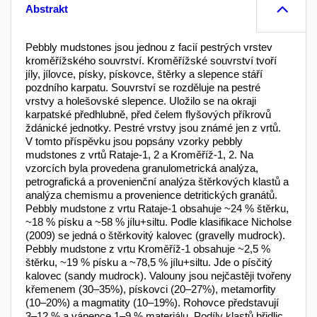
Abstrakt
Pebbly mudstones jsou jednou z facií pestrých vrstev
kroměřížského souvrství. Kroměřížské souvrství tvoří
jíly, jílovce, písky, pískovce, štěrky a slepence stáří
pozdního karpatu. Souvrství se rozděluje na pestré
vrstvy a holešovské slepence. Uložilo se na okraji
karpatské předhlubně, před čelem flyšových příkrovů
ždánické jednotky. Pestré vrstvy jsou známé jen z vrtů.
V tomto příspěvku jsou popsány vzorky pebbly
mudstones z vrtů Rataje-1, 2 a Kroměříž-1, 2. Na
vzorcích byla provedena granulometrická analýza,
petrografická a provenienční analýza štěrkových klastů a
analýza chemismu a provenience detritických granátů.
Pebbly mudstone z vrtu Rataje-1 obsahuje ~24 % štěrku,
~18 % písku a ~58 % jílu+siltu. Podle klasifikace Nicholse
(2009) se jedná o štěrkovitý kalovec (gravelly mudrock).
Pebbly mudstone z vrtu Kroměříž-1 obsahuje ~2,5 %
štěrku, ~19 % písku a ~78,5 % jílu+siltu. Jde o písčitý
kalovec (sandy mudrock). Valouny jsou nejčastěji tvořeny
křemenem (30–35%), pískovci (20–27%), metamorfity
(10–20%) a magmatity (10–19%). Rohovce představují
3–12 % a vápence 1–9 % materiálu. Podíly klastů břidlic,