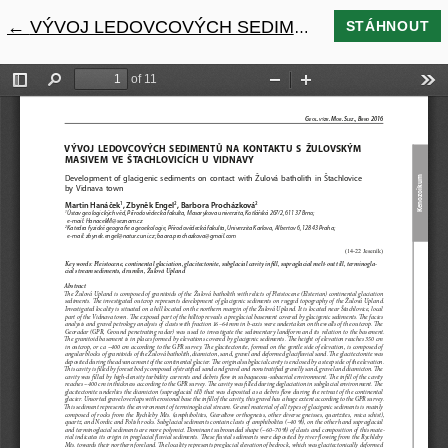
←
Návrat na podrobnosti článku
VÝVOJ LEDOVCOVÝCH SEDIMENTŮ NA KONTAKTU S ŽULOVSKÝM MASIVEM VE ŠTACHLOVICÍCH U VIDNAVY
STÁHNOUT