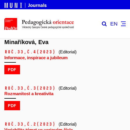
EN
Minaříková, Eva
Roč.33,
č.4
(2023)
(Editorial)
Informace, inspirace a jubileum
PDF
Roč.33,
č.3
(2023)
(Editorial)
Rozmanitost a kreativita
PDF
Roč.33,
č.2
(2023)
(Editorial)
Variabilita témat ve variovém čísle