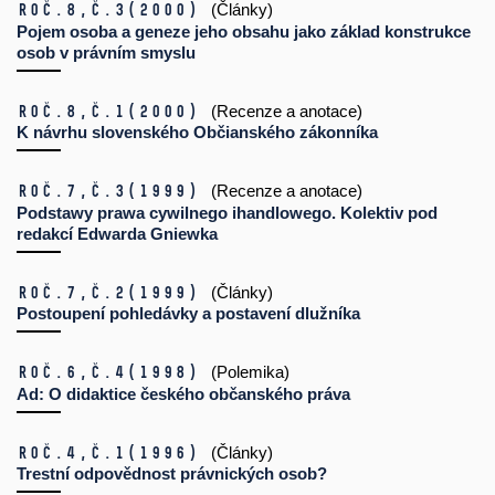
Roč.8,
č.3
(2000)
(Články)
Pojem osoba a geneze jeho obsahu jako základ konstrukce
osob v právním smyslu
Roč.8,
č.1
(2000)
(Recenze a anotace)
K návrhu slovenského Občianského zákonníka
Roč.7,
č.3
(1999)
(Recenze a anotace)
Podstawy prawa cywilnego ihandlowego. Kolektiv pod
redakcí Edwarda Gniewka
Roč.7,
č.2
(1999)
(Články)
Postoupení pohledávky a postavení dlužníka
Roč.6,
č.4
(1998)
(Polemika)
Ad: O didaktice českého občanského práva
Roč.4,
č.1
(1996)
(Články)
Trestní odpovědnost právnických osob?