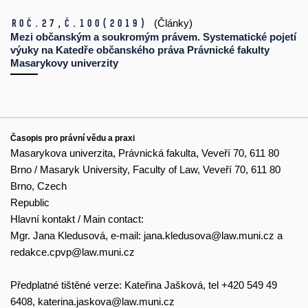
Roč.27,
č.100
(2019)
(Články)
Mezi občanským a soukromým právem. Systematické pojetí
výuky na Katedře občanského práva Právnické fakulty
Masarykovy univerzity
Časopis pro právní vědu a praxi
Masarykova univerzita, Právnická fakulta, Veveří 70, 611 80
Brno / Masaryk University, Faculty of Law, Veveří 70, 611 80
Brno, Czech
Republic
Hlavní kontakt / Main contact:
Mgr. Jana Kledusová, e-mail:
jana.kledusova@law.muni.cz
a
redakce.cpvp@law.muni.cz
Předplatné tištěné verze: Kateřina Jašková, tel +420 549 49
6408,
katerina.jaskova@law.muni.cz