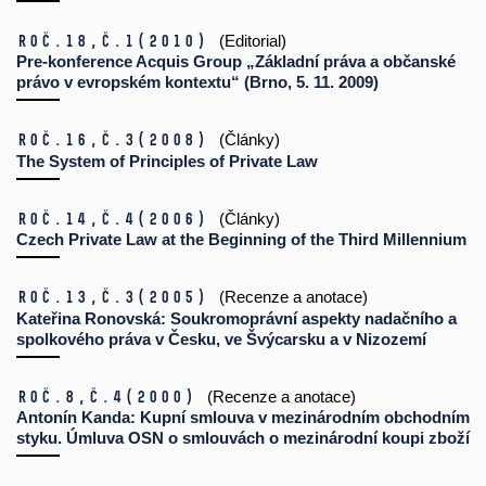
Roč.18,
č.1
(2010)
(Editorial)
Pre-konference Acquis Group „Základní práva a občanské
právo v evropském kontextu“ (Brno, 5. 11. 2009)
Roč.16,
č.3
(2008)
(Články)
The System of Principles of Private Law
Roč.14,
č.4
(2006)
(Články)
Czech Private Law at the Beginning of the Third Millennium
Roč.13,
č.3
(2005)
(Recenze a anotace)
Kateřina Ronovská: Soukromoprávní aspekty nadačního a
spolkového práva v Česku, ve Švýcarsku a v Nizozemí
Roč.8,
č.4
(2000)
(Recenze a anotace)
Antonín Kanda: Kupní smlouva v mezinárodním obchodním
styku. Úmluva OSN o smlouvách o mezinárodní koupi zboží