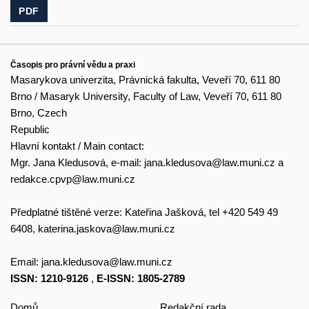
PDF
Časopis pro právní vědu a praxi
Masarykova univerzita, Právnická fakulta, Veveří 70, 611 80
Brno / Masaryk University, Faculty of Law, Veveří 70, 611 80
Brno, Czech
Republic
Hlavní kontakt / Main contact:
Mgr. Jana Kledusová, e-mail:
jana.kledusova@law.muni.cz
a
redakce.cpvp@law.muni.cz
Předplatné tištěné verze: Kateřina Jašková, tel +420 549 49
6408,
katerina.jaskova@law.muni.cz
Email:
jana.kledusova@law.muni.cz
ISSN: 1210-9126
,
E-ISSN: 1805-2789
Domů
Redakční rada