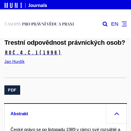
EN
Trestní odpovědnost právnických osob?
Roč.4,
č.1
(1996)
Jan Hurdík
PDF
Abstrakt
České právo se po listopadu 1989 v rámci své rozsáhlé a