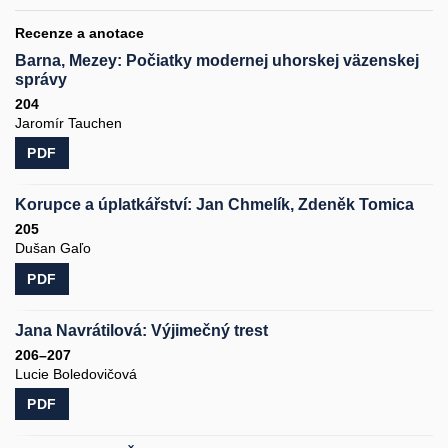
Recenze a anotace
Barna, Mezey: Počiatky modernej uhorskej väzenskej
správy
204
Jaromír Tauchen
PDF
Korupce a úplatkářství: Jan Chmelík, Zdeněk Tomica
205
Dušan Gaľo
PDF
Jana Navrátilová: Výjimečný trest
206–207
Lucie Boledovičová
PDF