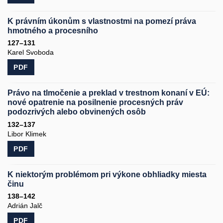
K právním úkonům s vlastnostmi na pomezí práva
hmotného a procesního
127–131
Karel Svoboda
PDF
Právo na tlmočenie a preklad v trestnom konaní v EÚ:
nové opatrenie na posilnenie procesných práv
podozrivých alebo obvinených osôb
132–137
Libor Klimek
PDF
K niektorým problémom pri výkone obhliadky miesta
činu
138–142
Adrián Jalč
PDF