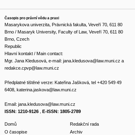
Časopis pro právní vědu a praxi
Masarykova univerzita, Právnická fakulta, Veveří 70, 611 80
Brno / Masaryk University, Faculty of Law, Veveří 70, 611 80
Brno, Czech
Republic
Hlavní kontakt / Main contact:
Mgr. Jana Kledusová, e-mail:
jana.kledusova@law.muni.cz
a
redakce.cpvp@law.muni.cz
Předplatné tištěné verze: Kateřina Jašková, tel +420 549 49
6408,
katerina.jaskova@law.muni.cz
Email:
jana.kledusova@law.muni.cz
ISSN: 1210-9126
,
E-ISSN: 1805-2789
Domů
Redakční rada
O časopise
Archiv