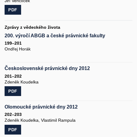
Jiří Venclíček
PDF
Zprávy z vědeckého života
200. výročí ABGB a české právnické fakulty
199–201
Ondřej Horák
Československé právnické dny 2012
201–202
Zdeněk Koudelka
PDF
Olomoucké právnické dny 2012
202–203
Zdeněk Koudelka, Vlastimil Rampula
PDF