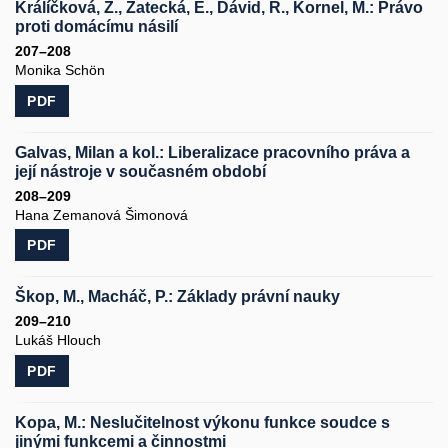
Králíčková, Z., Žatecká, E., Dávid, R., Kornel, M.: Právo
proti domácímu násilí
207–208
Monika Schön
PDF
Galvas, Milan a kol.: Liberalizace pracovního práva a
její nástroje v současném období
208–209
Hana Zemanová Šimonová
PDF
Škop, M., Macháč, P.: Základy právní nauky
209–210
Lukáš Hlouch
PDF
Kopa, M.: Neslučitelnost výkonu funkce soudce s
jinými funkcemi a činnostmi