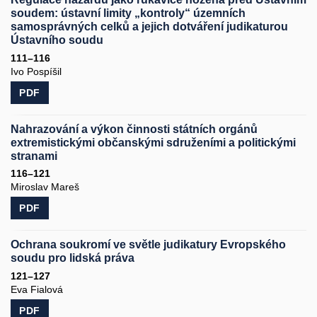
soudem: ústavní limity „kontroly“ územních
samosprávných celků a jejich dotváření judikaturou
Ústavního soudu
111–116
Ivo Pospíšil
PDF
Nahrazování a výkon činnosti státních orgánů
extremistickými občanskými sdruženími a politickými
stranami
116–121
Miroslav Mareš
PDF
Ochrana soukromí ve světle judikatury Evropského
soudu pro lidská práva
121–127
Eva Fialová
PDF