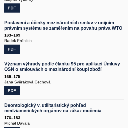
PDF
Postavení a účinky mezinárodních smluv v unijním
právním systému se zaměřením na povahu práva WTO
163–169
Radek Fröhlich
PDF
Význam výhrady podle článku 95 pro aplikaci Úmluvy
OSN o smlouvách o mezinárodní koupi zboží
169–175
Jana Svěráková Čechová
PDF
Deontologický v. utilitaristický pohľad
medziamerických orgánov na zákaz mučenia
176–183
Michal Davala