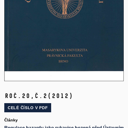
Roč.20,
č.2
(2012)
CELÉ ČÍSLO V
PDF
Články
Regulace hazardu jako rukavice hozená před Ústavním