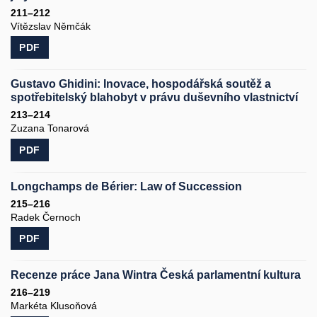
211–212
Vítězslav Němčák
PDF
Gustavo Ghidini: Inovace, hospodářská soutěž a
spotřebitelský blahobyt v právu duševního vlastnictví
213–214
Zuzana Tonarová
PDF
Longchamps de Bérier: Law of Succession
215–216
Radek Černoch
PDF
Recenze práce Jana Wintra Česká parlamentní kultura
216–219
Markéta Klusoňová