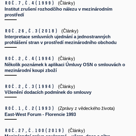
Roč.7,
č.4
(1999)
(Články)
Institut zrušení rozhodčího nálezu v mezinárodním
prostředí
Roč.26,
č.3
(2018)
(Články)
Interpretace smluvních ujednání a jednostranných
prohlášení stran v prostředí mezinárodního obchodu
Roč.2,
č.4
(1994)
(Články)
Několik poznámek k aplikaci Úmluvy OSN o smlouvách o
mezinárodní koupi zboží
Roč.2,
č.3
(1994)
(Články)
Včlenění dodacích podmínek do smlouvy
Roč.1,
č.2
(1993)
(Zprávy z vědeckého života)
East-West Forum - Florencie 1993
Roč.27,
č.100
(2019)
(Články)