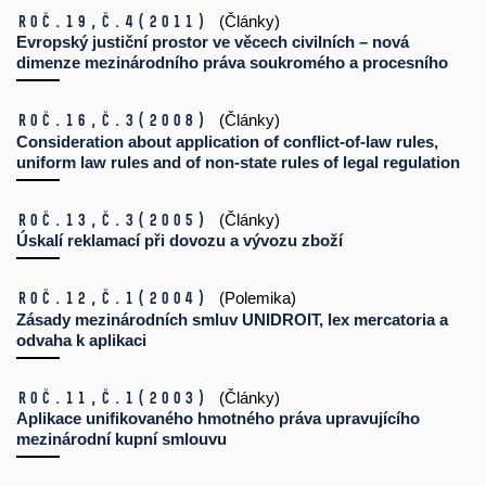
Roč.19,
č.4
(2011)
(Články)
Evropský justiční prostor ve věcech civilních – nová
dimenze mezinárodního práva soukromého a procesního
Roč.16,
č.3
(2008)
(Články)
Consideration about application of conflict-of-law rules,
uniform law rules and of non-state rules of legal regulation
Roč.13,
č.3
(2005)
(Články)
Úskalí reklamací při dovozu a vývozu zboží
Roč.12,
č.1
(2004)
(Polemika)
Zásady mezinárodních smluv UNIDROIT, lex mercatoria a
odvaha k aplikaci
Roč.11,
č.1
(2003)
(Články)
Aplikace unifikovaného hmotného práva upravujícího
mezinárodní kupní smlouvu