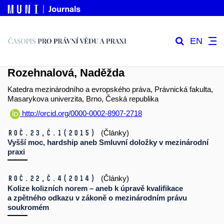
EN
Rozehnalová, Naděžda
Katedra mezinárodního a evropského práva, Právnická fakulta,
Masarykova univerzita, Brno, Česká republika
http://orcid.org/0000-0002-8907-2718
Roč.23,
č.1
(2015)
(Články)
Vyšší moc, hardship aneb Smluvní doložky v mezinárodní
praxi
Roč.22,
č.4
(2014)
(Články)
Kolize kolizních norem – aneb k úpravě kvalifikace
a zpětného odkazu v zákoně o mezinárodním právu
soukromém