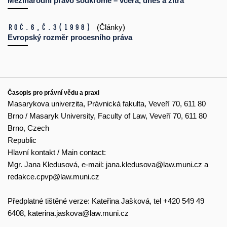
Mezinárodní právo soukromé – včera, dnes a zítra
Roč.6,
č.3
(1998)
(Články)
Evropský rozměr procesního práva
Časopis pro právní vědu a praxi
Masarykova univerzita, Právnická fakulta, Veveří 70, 611 80
Brno / Masaryk University, Faculty of Law, Veveří 70, 611 80
Brno, Czech
Republic
Hlavní kontakt / Main contact:
Mgr. Jana Kledusová, e-mail:
jana.kledusova@law.muni.cz
a
redakce.cpvp@law.muni.cz
Předplatné tištěné verze: Kateřina Jašková, tel +420 549 49
6408,
katerina.jaskova@law.muni.cz